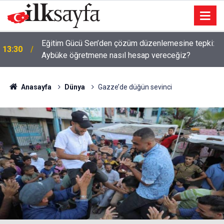
Adalet Bakanı Gürlek, Uğur Mumcu'nun Ailesiyle
13:26
Görüştü
Anasayfa
Dünya
Gazze’de düğün sevinci