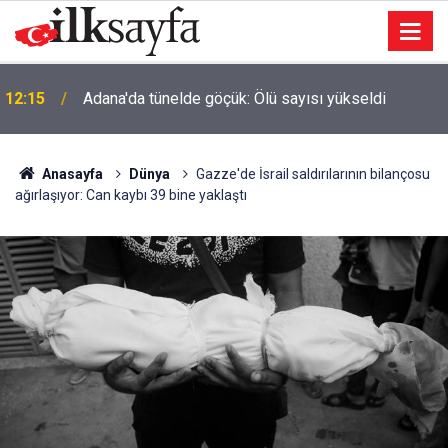
11:22
Güdül Kaymakamı evlendi, nikahı Ayık kıydı
Anasayfa
Dünya
Gazze'de İsrail saldırılarının bilançosu
ağırlaşıyor: Can kaybı 39 bine yaklaştı