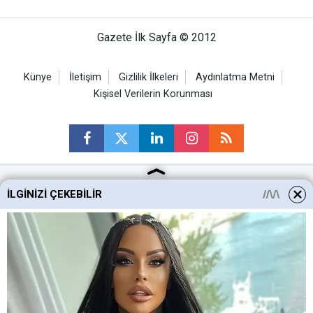
Gazete İlk Sayfa © 2012
Künye
İletişim
Gizlilik İlkeleri
Aydınlatma Metni
Kişisel Verilerin Korunması
İLGINIZI ÇEKEBILIR
Ankara Haberleri
Keçiören Haberleri
Altındağ Haberleri
Sincan Haberleri
Mamak Haberleri