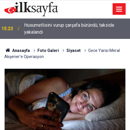
Husumetlisini vurup çarşafa büründü; takside
15:23
yakalandı
Anasayfa
Foto Galeri
Siyaset
Gece Yarısı Meral
Akşener'e Operasyon