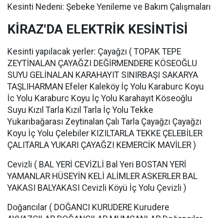
Kesinti Nedeni: Şebeke Yenileme ve Bakım Çalışmaları
KİRAZ'DA ELEKTRİK KESİNTİSİ
Kesinti yapılacak yerler: Çayağzı ( TOPAK TEPE
ZEYTİNALAN ÇAYAĞZI DEĞİRMENDERE KÖSEOĞLU
SUYU GELİNALAN KARAHAYIT SINIRBAŞI SAKARYA
TAŞLIHARMAN Efeler Kaleköy İç Yolu Karaburc Koyu
İc Yolu Karaburc Koyu İç Yolu Karahayıt Köseoğlu
Suyu Kızıl Tarla Kızıl Tarla İç Yolu Tekke
Yukarıbağarası Zeytinalan Çalı Tarla Çayağzı Çayağzı
Koyu İç Yolu Çelebiler KIZILTARLA TEKKE ÇELEBİLER
ÇALITARLA YUKARI ÇAYAĞZI KEMERCİK MAVİLER )
Cevizli ( BAL YERİ CEVİZLİ Bal Yeri BOSTAN YERİ
YAMANLAR HÜSEYİN KELİ ALİMLER ASKERLER BAL
YAKASI BALYAKASI Cevizli Köyü İç Yolu Çevizli )
Doğancılar ( DOĞANCI KURUDERE Kurudere