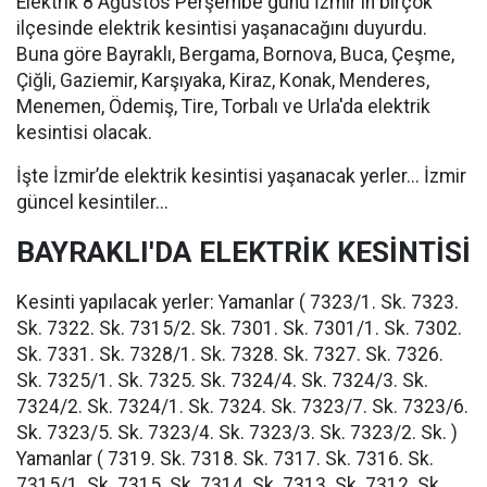
Elektrik 8 Ağustos Perşembe günü İzmir'in birçok
ilçesinde elektrik kesintisi yaşanacağını duyurdu.
Buna göre Bayraklı, Bergama, Bornova, Buca, Çeşme,
Çiğli, Gaziemir, Karşıyaka, Kiraz, Konak, Menderes,
Menemen, Ödemiş, Tire, Torbalı ve Urla'da elektrik
kesintisi olacak.
İşte İzmir’de elektrik kesintisi yaşanacak yerler... İzmir
güncel kesintiler...
BAYRAKLI'DA ELEKTRİK KESİNTİSİ
Kesinti yapılacak yerler: Yamanlar ( 7323/1. Sk. 7323.
Sk. 7322. Sk. 7315/2. Sk. 7301. Sk. 7301/1. Sk. 7302.
Sk. 7331. Sk. 7328/1. Sk. 7328. Sk. 7327. Sk. 7326.
Sk. 7325/1. Sk. 7325. Sk. 7324/4. Sk. 7324/3. Sk.
7324/2. Sk. 7324/1. Sk. 7324. Sk. 7323/7. Sk. 7323/6.
Sk. 7323/5. Sk. 7323/4. Sk. 7323/3. Sk. 7323/2. Sk. )
Yamanlar ( 7319. Sk. 7318. Sk. 7317. Sk. 7316. Sk.
7315/1. Sk. 7315. Sk. 7314. Sk. 7313. Sk. 7312. Sk.