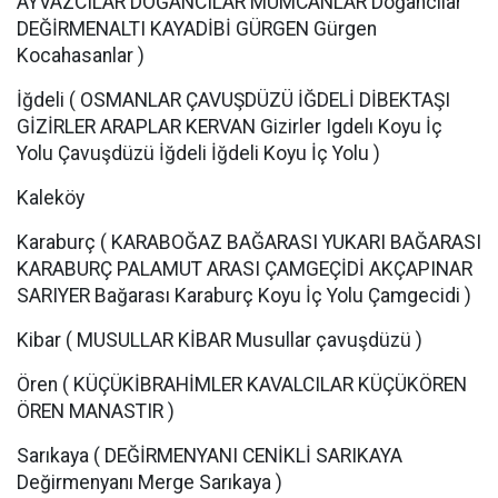
AYVAZCILAR DOĞANCILAR MUMCANLAR Doğancılar
DEĞİRMENALTI KAYADİBİ GÜRGEN Gürgen
Kocahasanlar )
İğdeli ( OSMANLAR ÇAVUŞDÜZÜ İĞDELİ DİBEKTAŞI
GİZİRLER ARAPLAR KERVAN Gizirler Igdelı Koyu İç
Yolu Çavuşdüzü İğdeli İğdeli Koyu İç Yolu )
Kaleköy
Karaburç ( KARABOĞAZ BAĞARASI YUKARI BAĞARASI
KARABURÇ PALAMUT ARASI ÇAMGEÇİDİ AKÇAPINAR
SARIYER Bağarası Karaburç Koyu İç Yolu Çamgecidi )
Kibar ( MUSULLAR KİBAR Musullar çavuşdüzü )
Ören ( KÜÇÜKİBRAHİMLER KAVALCILAR KÜÇÜKÖREN
ÖREN MANASTIR )
Sarıkaya ( DEĞİRMENYANI CENİKLİ SARIKAYA
Değirmenyanı Merge Sarıkaya )