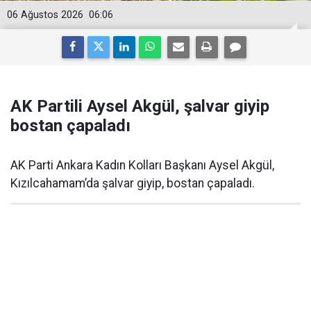
06 Ağustos 2026
06:06
AK Partili Aysel Akgül, şalvar giyip
bostan çapaladı
AK Parti Ankara Kadın Kolları Başkanı Aysel Akgül,
Kızılcahamam’da şalvar giyip, bostan çapaladı.
AK Parti Ankara Kadın Kolları tarafından
Kızılcahamam’da Emek Veren Kadınlar programı
düzenlendi.
Programın amacı “Toprağa dokunan ellerin bereketini,