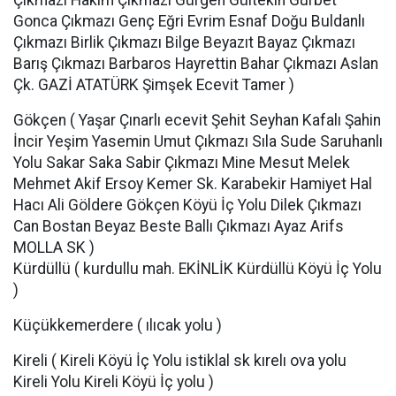
Çıkmazı Hakim Çıkmazı Gürgen Gültekin Gurbet
Gonca Çıkmazı Genç Eğri Evrim Esnaf Doğu Buldanlı
Çıkmazı Birlik Çıkmazı Bilge Beyazıt Bayaz Çıkmazı
Barış Çıkmazı Barbaros Hayrettin Bahar Çıkmazı Aslan
Çk. GAZİ ATATÜRK Şimşek Ecevit Tamer )
Gökçen ( Yaşar Çınarlı ecevit Şehit Seyhan Kafalı Şahin
İncir Yeşim Yasemin Umut Çıkmazı Sıla Sude Saruhanlı
Yolu Sakar Saka Sabir Çıkmazı Mine Mesut Melek
Mehmet Akif Ersoy Kemer Sk. Karabekir Hamiyet Hal
Hacı Ali Göldere Gökçen Köyü İç Yolu Dilek Çıkmazı
Can Bostan Beyaz Beste Ballı Çıkmazı Ayaz Arifs
MOLLA SK )
Kürdüllü ( kurdullu mah. EKİNLİK Kürdüllü Köyü İç Yolu
)
Küçükkemerdere ( ılıcak yolu )
Kireli ( Kireli Köyü İç Yolu istiklal sk kırelı ova yolu
Kireli Yolu Kireli Köyü İç yolu )