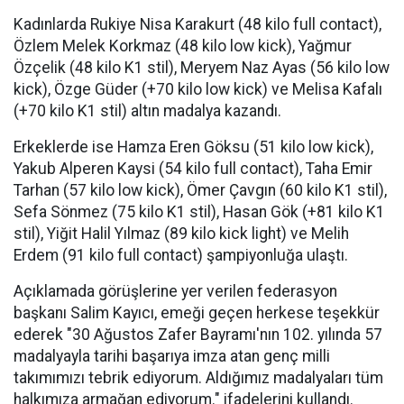
Kadınlarda Rukiye Nisa Karakurt (48 kilo full contact),
Özlem Melek Korkmaz (48 kilo low kick), Yağmur
Özçelik (48 kilo K1 stil), Meryem Naz Ayas (56 kilo low
kick), Özge Güder (+70 kilo low kick) ve Melisa Kafalı
(+70 kilo K1 stil) altın madalya kazandı.
Erkeklerde ise Hamza Eren Göksu (51 kilo low kick),
Yakub Alperen Kaysi (54 kilo full contact), Taha Emir
Tarhan (57 kilo low kick), Ömer Çavgın (60 kilo K1 stil),
Sefa Sönmez (75 kilo K1 stil), Hasan Gök (+81 kilo K1
stil), Yiğit Halil Yılmaz (89 kilo kick light) ve Melih
Erdem (91 kilo full contact) şampiyonluğa ulaştı.
Açıklamada görüşlerine yer verilen federasyon
başkanı Salim Kayıcı, emeği geçen herkese teşekkür
ederek "30 Ağustos Zafer Bayramı'nın 102. yılında 57
madalyayla tarihi başarıya imza atan genç milli
takımımızı tebrik ediyorum. Aldığımız madalyaları tüm
halkımıza armağan ediyorum." ifadelerini kullandı.