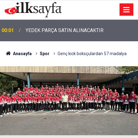
00:01
TEMİZLİK MALZEMESİ SATIN ALINACAKTIR
Anasayfa
Spor
Genç kick boksçulardan 57 madalya