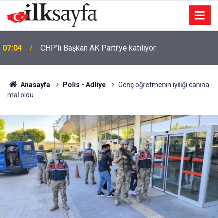
13 yaşındaki Ela Nur’dan acı haber: Cansız bedeni
06:25
bulundu
Anasayfa
Polis - Adliye
Genç öğretmenin iyiliği canına
mal oldu