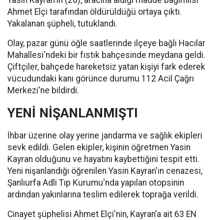
Yasin Kayran'ın (26), aracına aldığı madde bağımlısı
Ahmet Elçi tarafından öldürüldüğü ortaya çıktı.
Yakalanan şüpheli, tutuklandı.
Olay, pazar günü öğle saatlerinde ilçeye bağlı Hacılar
Mahallesi'ndeki bir fıstık bahçesinde meydana geldi.
Çiftçiler, bahçede hareketsiz yatan kişiyi fark ederek
vücudundaki kanı görünce durumu 112 Acil Çağrı
Merkezi'ne bildirdi.
YENİ NİŞANLANMIŞTI
İhbar üzerine olay yerine jandarma ve sağlık ekipleri
sevk edildi. Gelen ekipler, kişinin öğretmen Yasin
Kayran olduğunu ve hayatını kaybettiğini tespit etti.
Yeni nişanlandığı öğrenilen Yasin Kayran'ın cenazesi,
Şanlıurfa Adli Tıp Kurumu'nda yapılan otopsinin
ardından yakınlarına teslim edilerek toprağa verildi.
Cinayet şüphelisi Ahmet Elçi'nin, Kayran’a ait 63 EN