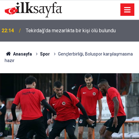
İzmir’de 44 kişi hayatını kaybetti… 7 Ağustos 2025
22:09
vefat listesi
Anasayfa
Spor
Gençlerbirliği, Boluspor karşılaşmasına
hazır