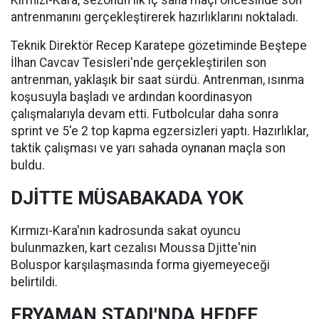
Kırmızı-Kara, sezonun ilk iç saha maçı öncesinde son
antrenmanını gerçekleştirerek hazırlıklarını noktaladı.
Teknik Direktör Recep Karatepe gözetiminde Beştepe
İlhan Cavcav Tesisleri'nde gerçekleştirilen son
antrenman, yaklaşık bir saat sürdü. Antrenman, ısınma
koşusuyla başladı ve ardından koordinasyon
çalışmalarıyla devam etti. Futbolcular daha sonra
sprint ve 5'e 2 top kapma egzersizleri yaptı. Hazırlıklar,
taktik çalışması ve yarı sahada oynanan maçla son
buldu.
DJİTTE MÜSABAKADA YOK
Kırmızı-Kara'nın kadrosunda sakat oyuncu
bulunmazken, kart cezalısı Moussa Djitte'nin
Boluspor karşılaşmasında forma giyemeyeceği
belirtildi.
ERYAMAN STADI'NDA HEDEF