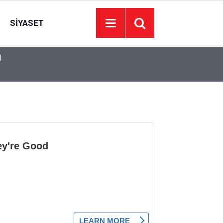
SIYASET
l
09:03
Almanya'da havalimanında patlayıcı yüklü İHA b