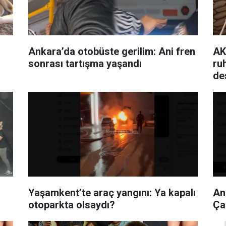
Ankara’da otobüste gerilim: Ani fren
AK
sonrası tartışma yaşandı
ruh
de
Yaşamkent’te araç yangını: Ya kapalı
An
otoparkta olsaydı?
Çar