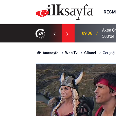
RESMI
Aksa Gr
şması Yapıldı
24
09:36
500'de 
Anasayfa
Web Tv
Güncel
Gerçeği ö