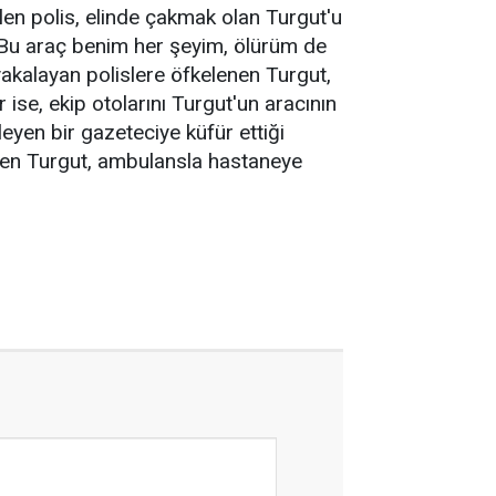
elen polis, elinde çakmak olan Turgut'u
, "Bu araç benim her şeyim, ölürüm de
akalayan polislere öfkelenen Turgut,
 ise, ekip otolarını Turgut'un aracının
leyen bir gazeteciye küfür ettiği
eçiren Turgut, ambulansla hastaneye