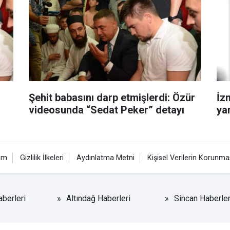
Şehit babasını darp etmişlerdi: Özür
İz
videosunda “Sedat Peker” detayı
yan
şim
Gizlilik İlkeleri
Aydınlatma Metni
Kişisel Verilerin Korunma
berleri
Altındağ Haberleri
Sincan Haberler