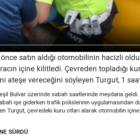
önce satın aldığı otomobilinin hacizli o
aracın içine kilitledi. Çevreden topladığı ku
i ateşe vereceğini söyleyen Turgut, 1 saat
 Yeşil Bulvar üzerinde sabah saatlerinde meydana geldi.
abah işe giderken trafik polislerinin uygulamasından d
en Turgut, çevredeki kuru otları alarak otomobilin için
İNE SÜRDÜ