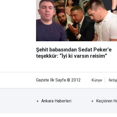
Şehit babasından Sedat Peker’e
teşekkür: “İyi ki varsın reisim”
Gazete İlk Sayfa © 2012
Künye
İleti
Ankara Haberleri
Keçiören Ha