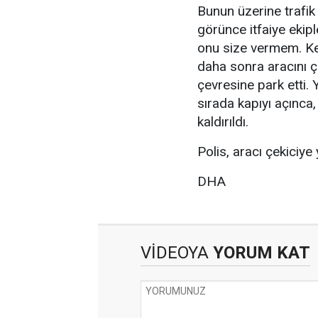
Bunun üzerine trafik 
görünce itfaiye ekip
onu size vermem. Ken
daha sonra aracını ça
çevresine park etti. 
sırada kapıyı açınca,
kaldırıldı.
Polis, aracı çekiciy
DHA
VİDEOYA
YORUM KAT