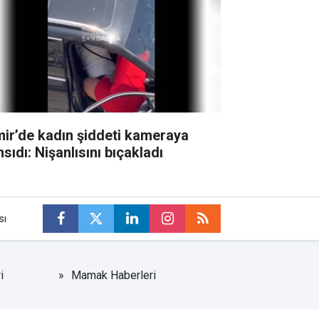
mir’de kadın şiddeti kameraya
sıdı: Nişanlısını bıçakladı
sı
i
Mamak Haberleri