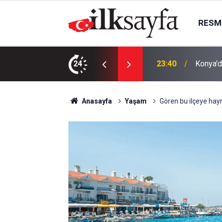
RESMI
AK Part
ı bıçaklı kavga: 4 yaralı
24
23:09
kurma k
Anasayfa
Yaşam
Gören bu ilçeye hayr