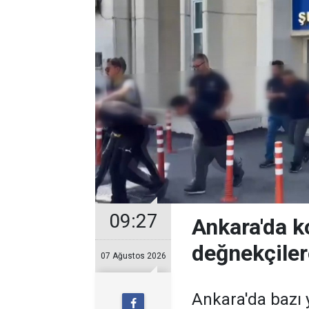
09:27
Ankara'da k
değnekçile
07 Ağustos 2026
Ankara'da bazı y