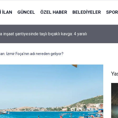
 İLAN
GÜNCEL
ÖZEL HABER
BELEDIYELER
SPOR
i'li Zorlu: Türk Dünyası Düşünce ve Araştırma Merkezi’ni Keçiören
ararı aldık
an: İzmir Foça'nın adı nereden geliyor?
Ya