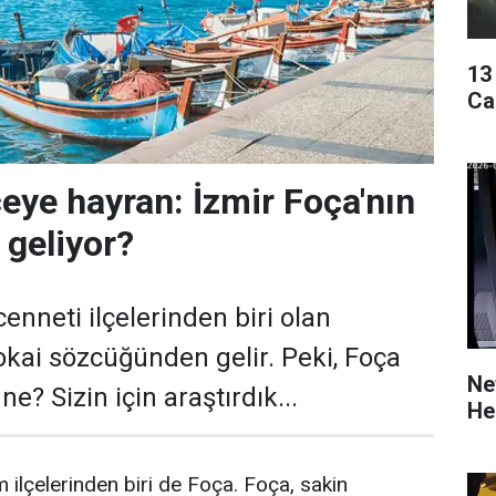
13
Ca
çeye hayran: İzmir Foça'nın
 geliyor?
cenneti ilçelerinden biri olan
okai sözcüğünden gelir. Peki, Foça
Ne
ne? Sizin için araştırdık...
He
m ilçelerinden biri de Foça. Foça, sakin