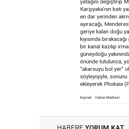
yatağını değiştirip
Karşıyaka’nın batı y
en dar yerinden akma
ayıracağı, Menderes’
geriye kalan doğu ya
kıyısında bırakacağı
bir kanal kazılıp ırm
güneydoğu yakınında
önünde tutulunca, yö
“akarsuyu bol yer” 
söyleyişiyle, sonunu 
ekleyerek Phokaia (
Haber Merkezi
Kaynak:
HABERE
YORUM KAT