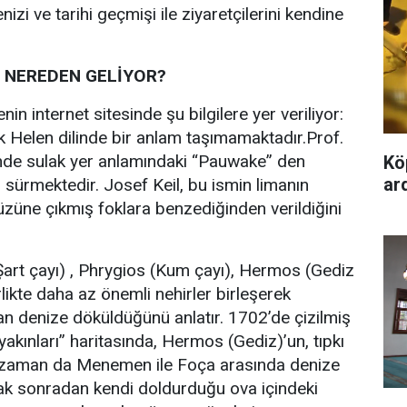
denizi ve tarihi geçmişi ile ziyaretçilerini kendine
DI NEREDEN GELİYOR?
yenin internet sitesinde şu bilgilere yer veriliyor:
 Helen dilinde bir anlam taşımamaktadır.Prof.
inde sulak yer anlamındaki “Pauwake” den
Kö
ard
 sürmektedir. Josef Keil, bu ismin limanın
züne çıkmış foklara benzediğinden verildiğini
art çayı) , Phrygios (Kum çayı), Hermos (Gediz
rlikte daha az önemli nehirler birleşerek
an denize döküldüğünü anlatır. 1702’de çizilmiş
 yakınları” haritasında, Hermos (Gediz)’un, tıpkı
o zaman da Menemen ile Foça arasında denize
mak sonradan kendi doldurduğu ova içindeki