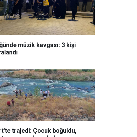
ğünde müzik kavgası: 3 kişi
ralandı
rt'te trajedi: Çocuk boğuldu,