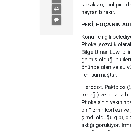
sokakları, pırıl pırıl 
hayran bırakır.
PEKİ, FOÇA'NIN A
Konu ile ilgili beledi
Phokai,sözcük olarak
Bilge Umar Luwi dil
gelmiş olduğunu ileri
önünde olan ve su yü
ileri sürmüştür.
Herodot, Paktolos (Ş
Irmağı) ve onlarla bi
Phokaia’nın yakınınd
bir “İzmir körfezi ve
şimdi olduğu gibi, 
aktığı görülüyor. Ir