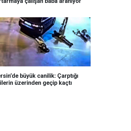
rtarmaya çalışan baba aranıyor
rsin’de büyük canilik: Çarptığı
şilerin üzerinden geçip kaçtı