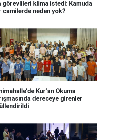
n görevlileri klima istedi: Kamuda
r camilerde neden yok?
nimahalle’de Kur’an Okuma
rışmasında dereceye girenler
llendirildi