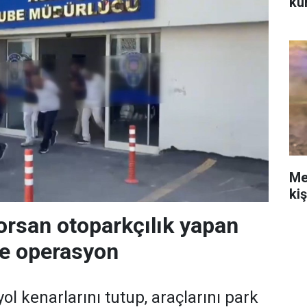
ku
Me
ki
orsan otoparkçılık yapan
re operasyon
ol kenarlarını tutup, araçlarını park