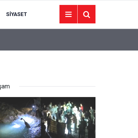
SIYASET
’de
Juventus Inter maçı hangi kanalda, Juventus Int
23:04
oynanacak?
şam