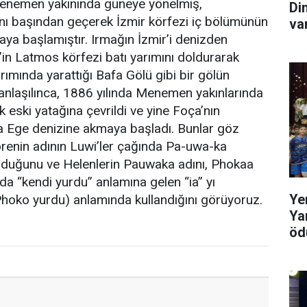
 Menemen yakınında güneye yönelmiş,
Di
anı başından geçerek İzmir körfezi iç bölümünün
va
ya başlamıştır. Irmağın İzmir’i denizden
in Latmos körfezi batı yarımını doldurarak
rımında yarattığı Bafa Gölü gibi bir gölün
 anlaşılınca, 1886 yılında Menemen yakınlarında
ak eski yatağına çevrildi ve yine Foça’nın
 Ege denizine akmaya başladı. Bunlar göz
renin adının Luwi’ler çağında Pa-uwa-ka
olduğunu ve Helenlerin Pauwaka adını, Phokaa
da “kendi yurdu” anlamına gelen “ia” yı
Ye
Phoko yurdu) anlamında kullandığını görüyoruz.
Ya
ödü