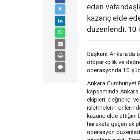
eden vatandaşl
kazanç elde ed
düzenlendi. 10 k
Başkent Ankara'da b
otoparkçılık ve değne
operasyonda 10 şüphe
Ankara Cumhuriyet Ba
kapsamında Ankara 
ekipleri, değnekçi v
işletmelerin önlerin
kazanç elde ettiğini b
harekete geçen ekipl
operasyon düzenledi