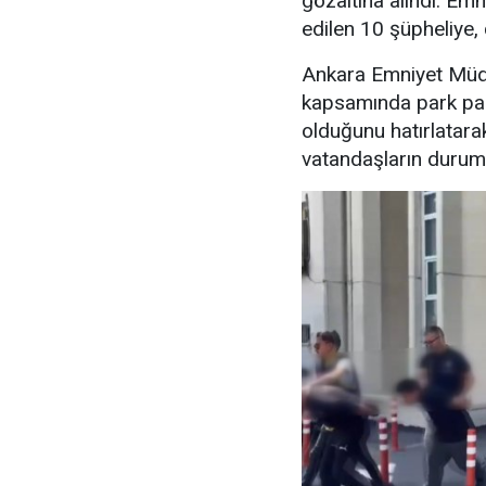
gözaltına alındı. Emn
edilen 10 şüpheliye, 
Ankara Emniyet Müdü
kapsamında park para
olduğunu hatırlatara
vatandaşların durumu