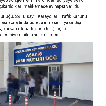
iyetteki işlemlerinin ardından adliyeye sevk
çıkarıldıkları mahkemece ev hapsi verildi.
rlüğü, 2918 sayılı Karayolları Trafik Kanunu
sı adı altında ücret alınmasının yasa dışı
k, korsan otoparkçılarla karşılaşan
 emniyete bildirmelerini istedi.