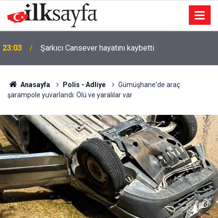
22:57
Ağaca çarpan motosikletin sürücüsü öldü
Anasayfa
Polis - Adliye
Gümüşhane'de araç
şarampole yuvarlandı: Ölü ve yaralılar var