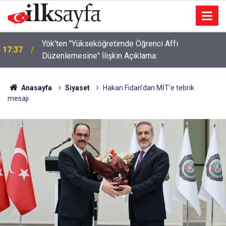
Kahramankazan'da Çıkan Arazi Yangınları
17:27
Söndürüldü
Anasayfa
Siyaset
Hakan Fidan'dan MİT'e tebrik
mesajı