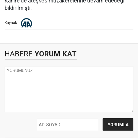
Kahire'de ateşkes müzakerelerine devam edeceği
bildirilmişti.
Kaynak:
HABERE
YORUM KAT