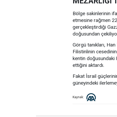
MEZARLIĞI 
Bölge sakinlerinin if
etmesine rağmen 22
gerçekleştirdiği Gaz
doğusundan çekiliyo
Görgü tanıkları, Ha
Filistinlinin cesedin
kentin doğusundaki B
ettiğini aktardı.
Fakat İsrail güçleri
güneyindeki ilerleme
Kaynak: