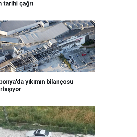
n tarihi çağrı
ponya'da yıkımın bilançosu
ırlaşıyor