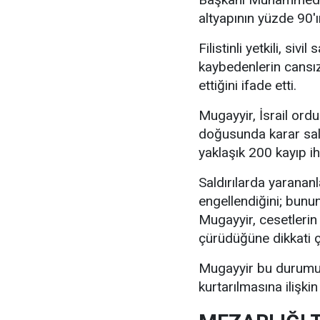
altyapının yüzde 90'ın
Filistinli yetkili, siv
kaybedenlerin cansı
ettiğini ifade etti.
Mugayyir, İsrail o
doğusunda karar sald
yaklaşık 200 kayıp ihb
Saldırılarda yarananla
engellendiğini; bunun
Mugayyir, cesetlerin
çürüdüğüne dikkati ç
Mugayyir bu durumun,
kurtarılmasına ilişkin 