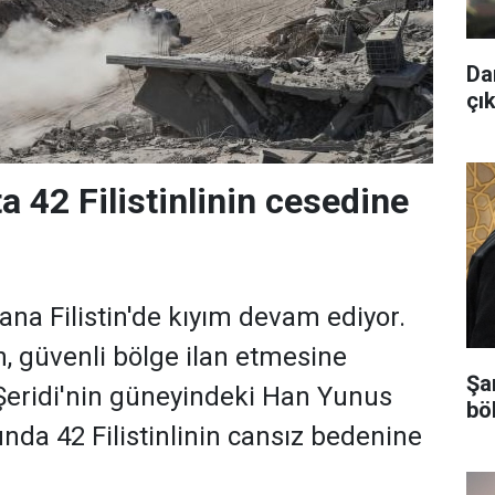
Da
çık
a 42 Filistinlinin cesedine
ana Filistin'de kıyım devam ediyor.
n, güvenli bölge ilan etmesine
Şa
eridi'nin güneyindeki Han Yunus
bö
nda 42 Filistinlinin cansız bedenine