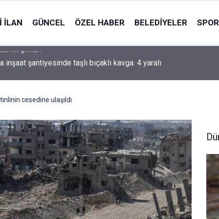
 İLAN
GÜNCEL
ÖZEL HABER
BELEDIYELER
SPOR
 inşaat şantiyesinde taşlı bıçaklı kavga: 4 yaralı
inlinin cesedine ulaşıldı
Dü