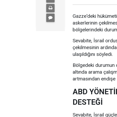
Gazze'deki hükümetin
askerlerinin çekilm
bölgelerindeki duruma i
Sevabite, İsrail or
çekilmesinin ardında
ulaşıldığını söyledi.
Bölgedeki durumun ç
altında arama çalışm
artmasından endişe et
ABD YÖNETİ
DESTEĞİ
Sevabite, İsrail güçl