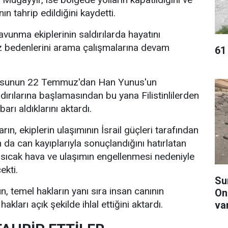
ın tahrip edildiğini kaydetti.
il savunma ekiplerinin saldırılarda hayatını
z bedenlerini arama çalışmalarına devam
61 
rdusunun 22 Temmuz'dan Han Yunus'un
ırılarına başlamasından bu yana Filistinlilerden
arı aldıklarını aktardı.
rın, ekiplerin ulaşımının İsrail güçleri tarafından
 da can kayıplarıyla sonuçlandığını hatırlatan
 sıcak hava ve ulaşımın engellenmesi nedeniyle
ekti.
Su
 temel hakların yanı sıra insan canının
On
hakları açık şekilde ihlal ettiğini aktardı.
va