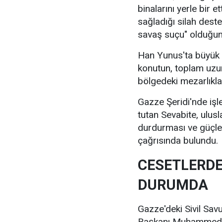
binalarını yerle bir e
sağladığı silah deste
savaş suçu" olduğun
Han Yunus'ta büyük b
konutun, toplam uzu
bölgedeki mezarlıkları
Gazze Şeridi'nde işl
tutan Sevabite, ulusl
durdurması ve güçler
çağrısında bulundu.
CESETLERDE
DURUMDA
Gazze'deki Sivil Sav
Başkanı Muhammed Mu