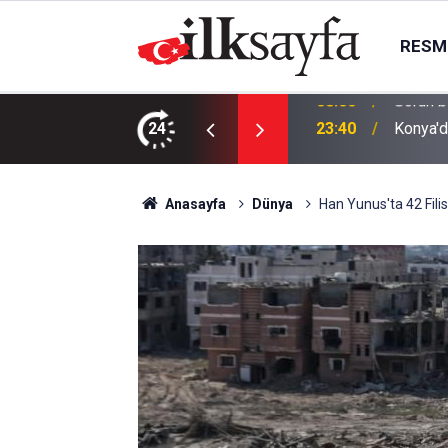
RESMI
24
23:40
Konya'da
Anasayfa
Dünya
Han Yunus'ta 42 Filist