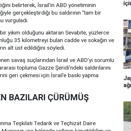
içi
ttiğini belirterek, İsrail'in ABD yönetiminin
ğiyle gerçekleştirdiği bu saldırının "tam bir
u vurguladı.
ir yıkım olduğunu aktaran Sevabite, yüzlerce
nluğu 35 kilometreyi bulan cadde ve sokağın ve
n alt üst edildiğini söyledi.
enen savaş suçlarından İsrail ve ABD'yi ​​sorumlu
ararası topluma Gazze Şeridi'ndeki saldırılarını
ini geri çekmesi için İsrail'e baskı yapma
Ja
ağ
N BAZILARI ÇÜRÜMÜŞ
unma Teşkilatı Tedarik ve Teçhizat Daire
gayyir, ise bölgede yolların kapatıldığını ve