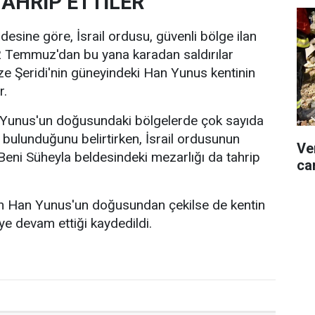
TAHRİP ETTİLER
adesine göre, İsrail ordusu, güvenli bölge ilan
 Temmuz'dan bu yana karadan saldırılar
ze Şeridi'nin güneyindeki Han Yunus kentinin
r.
n Yunus'un doğusundaki bölgelerde çok sayıda
in bulunduğunu belirtirken, İsrail ordusunun
Ve
eni Süheyla beldesindeki mezarlığı da tahrip
can
nin Han Yunus'un doğusundan çekilse de kentin
ye devam ettiği kaydedildi.