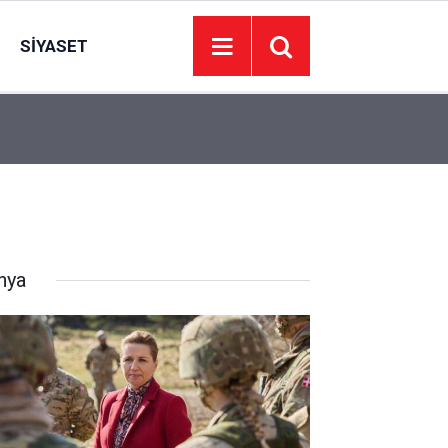
SIYASET
AK Parti'li Zorlu: Türk Dünyası Düşünce ve Araş
23:09
kurma kararı aldık
nya