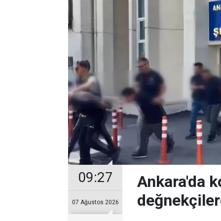
09:27
Ankara'da k
değnekçile
07 Ağustos 2026