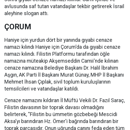
avlusunda saf tutan vatandaşlar tekbir getirerek İsrail
aleyhine slogan attı.
ÇORUM
Haniye için yurdun dört bir yanında gıyabi cenaze
namazı kılındı Haniye için Çorum'da da gıyabi cenaze
namazı kılındı. Filistin Platformu tarafından öğle
namazına müteakip Akşemseddin Camii'nde kılınan
cenaze namazına Belediye Başkanı Dr. Halil İbrahim
Aşgın, AK Parti İl Başkanı Murat Günay, MHP İl Başkanı
Mehmet İhsan Çıplak, sivil toplum kuruluşlarının
temsilcileri ve vatandaşlar katıldı.
Cenaze namazını kıldıran İl Müftü Vekili Dr. Fazıl Saraç,
Filistin davasının bir toprak davası olmadığını
belirterek, "Filistin bu ümmetin gözbebeği Mescidi
Aksa'yı barındıran Hz. Ömer'i bağrında barındıran bir
toprak parçasıdır. Onun uğrunda canını feda eden tüm