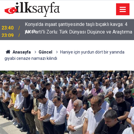
AK Parti'li Zorlu: Türk Dünyası Düşünce ve Araştırma
23:09
Merkezi’ni Keçiören’de kurma kararı aldık
Anasayfa
Güncel
Haniye için yurdun dört bir yanında
gıyabi cenaze namazı kılındı