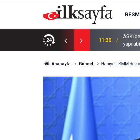
RESMI
ASKİ’de
24
11:30
yapılabi
Anasayfa
Güncel
Haniye TBMM'de ko