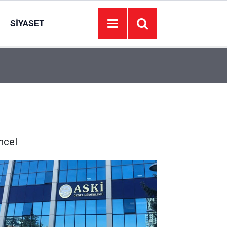
SIYASET
11:10
Aileden topluma uzanan huzur yolunun dört tem
ncel