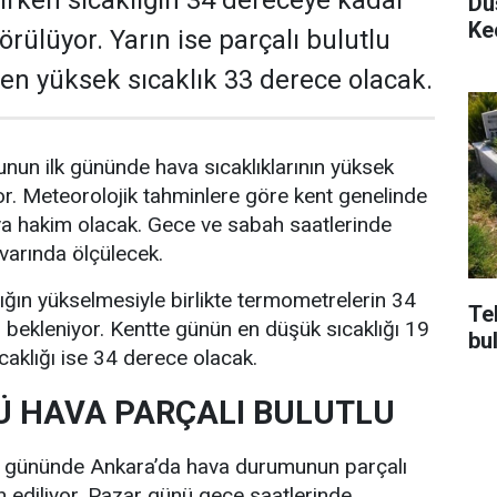
rken sıcaklığın 34 dereceye kadar
Dü
Ke
rülüyor. Yarın ise parçalı bulutlu
e en yüksek sıcaklık 33 derece olacak.
nun ilk gününde hava sıcaklıklarının yüksek
r. Meteorolojik tahminlere göre kent genelinde
va hakim olacak. Gece ve sabah saatlerinde
ivarında ölçülecek.
lığın yükselmesiyle birlikte termometrelerin 34
Te
bekleniyor. Kentte günün en düşük sıcaklığı 19
bu
caklığı ise 34 derece olacak.
 HAVA PARÇALI BULUTLU
i gününde Ankara’da hava durumunun parçalı
n ediliyor. Pazar günü gece saatlerinde