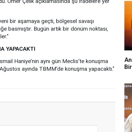
u. Ömer Çelik açıklamasında şu ifadelere yer
 yeni bir aşamaya geçti, bölgesel savaşı
tiğe basmıştır. Bugün artık bir dönüm noktası,
er."
A YAPACAKTI
An
mail Haniye’nin aynı gün Meclis’te konuşma
Bi
ye Ağustos ayında TBMM’de konuşma yapacaktı."