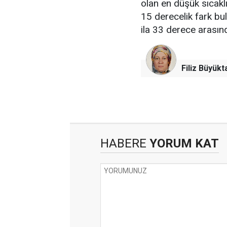
olan en düşük sıcakl
15 derecelik fark bu
ila 33 derece arası
Filiz Büyükt
HABERE
YORUM KAT