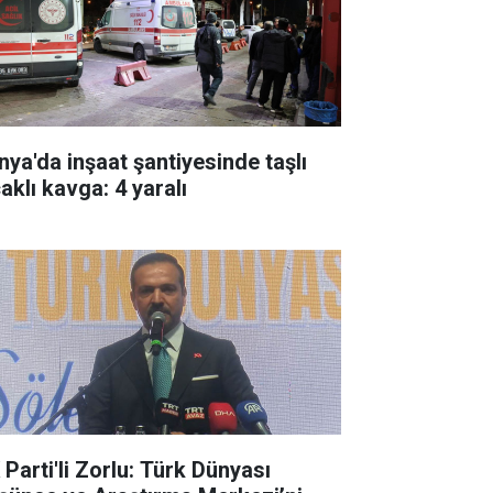
nya'da inşaat şantiyesinde taşlı
aklı kavga: 4 yaralı
 Parti'li Zorlu: Türk Dünyası