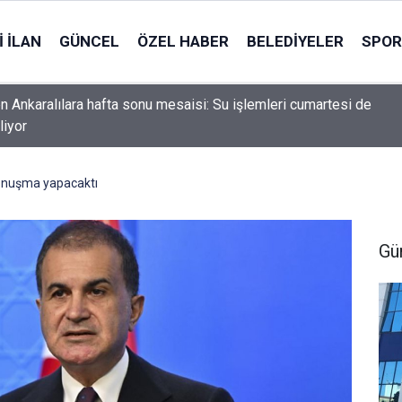
 İLAN
GÜNCEL
ÖZEL HABER
BELEDIYELER
SPOR
n Ankaralılara hafta sonu mesaisi: Su işlemleri cumartesi de
liyor
nuşma yapacaktı
Gü