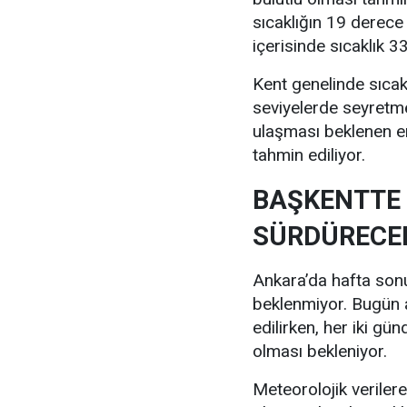
sıcaklığın 19 derece
içerisinde sıcaklık 
Kent genelinde sıcak
seviyelerde seyretm
ulaşması beklenen e
tahmin ediliyor.
BAŞKENTTE 
SÜRDÜRECE
Ankara’da hafta sonu 
beklenmiyor. Bugün a
edilirken, her iki gü
olması bekleniyor.
Meteorolojik verile