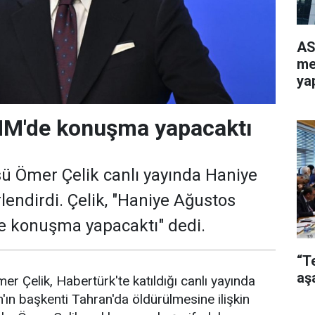
AS
me
yap
M'de konuşma yapacaktı
ü Ömer Çelik canlı yayında Haniye
lendirdi. Çelik, "Haniye Ağustos
 konuşma yapacaktı" dedi.
“T
aş
r Çelik, Habertürk'te katıldığı canlı yayında
n'ın başkenti Tahran'da öldürülmesine ilişkin