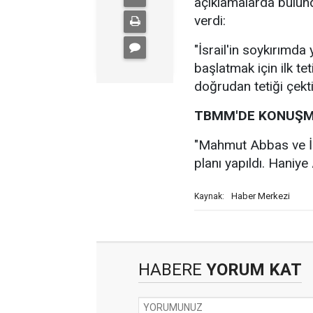
açıklamalarda bulund
verdi:
"İsrail'in soykırımda
başlatmak için ilk te
doğrudan tetiği çektil
TBMM'DE KONUŞM
"Mahmut Abbas ve İs
planı yapıldı. Hani
Haber Merkezi
Kaynak:
HABERE
YORUM KAT