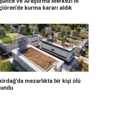
şünce ve Araştırma Merkezi’ni
çiören’de kurma kararı aldık
kirdağ’da mezarlıkta bir kişi ölü
lundu