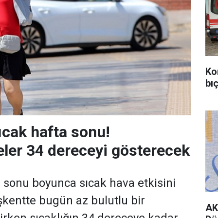
Ko
bıç
ıcak hafta sonu!
ler 34 dereceyi gösterecek
 sonu boyunca sıcak hava etkisini
kentte bugün az bulutlu bir
AK