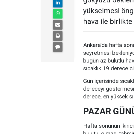
gökyüzü bekleni
yükselmesi öngö
hava ile birlikt
Ankara’da hafta sonu
seyretmesi bekleniyo
bugün az bulutlu ha
sıcaklık 19 derece c
Gün içerisinde sıcak
dereceyi göstermesi 
derece, en yüksek sı
PAZAR GÜNÜ
Hafta sonunun ikinc
bulutlu olması tahmi