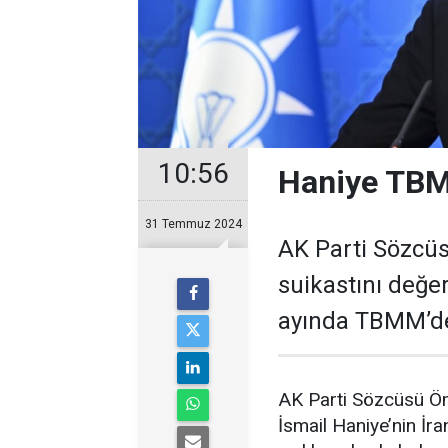
10:56
Haniye TBM
31 Temmuz 2024
AK Parti Sözcüs
suikastını değer
ayında TBMM’de
AK Parti Sözcüsü Öme
İsmail Haniye’nin İra