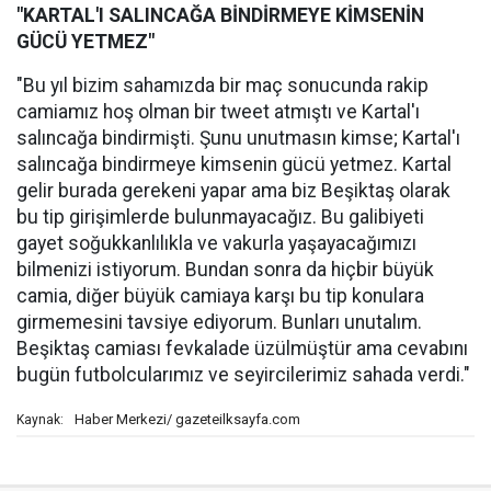
"KARTAL'I SALINCAĞA BİNDİRMEYE KİMSENİN
GÜCÜ YETMEZ"
"Bu yıl bizim sahamızda bir maç sonucunda rakip
camiamız hoş olman bir tweet atmıştı ve Kartal'ı
salıncağa bindirmişti. Şunu unutmasın kimse; Kartal'ı
salıncağa bindirmeye kimsenin gücü yetmez. Kartal
gelir burada gerekeni yapar ama biz Beşiktaş olarak
bu tip girişimlerde bulunmayacağız. Bu galibiyeti
gayet soğukkanlılıkla ve vakurla yaşayacağımızı
bilmenizi istiyorum. Bundan sonra da hiçbir büyük
camia, diğer büyük camiaya karşı bu tip konulara
girmemesini tavsiye ediyorum. Bunları unutalım.
Beşiktaş camiası fevkalade üzülmüştür ama cevabını
bugün futbolcularımız ve seyircilerimiz sahada verdi."
Haber Merkezi/ gazeteilksayfa.com
Kaynak: