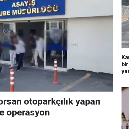
Ka
bir
yar
orsan otoparkçılık yapan
re operasyon