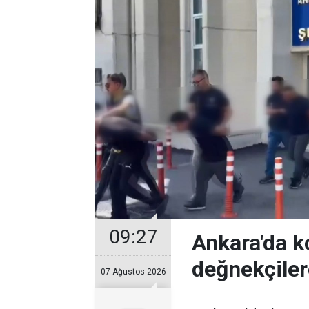
09:27
Ankara'da k
değnekçile
07 Ağustos 2026