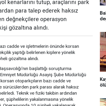
ol kenarlarını tutup, araçlarını park
ardan para talep ederek haksız
Ba
de
en değnekçilere operasyon
işi gözaltına alındı.
azı cadde ve işletmelerin önünde korsan
kçilik yaptığı belirlenen kişilere yönelik
li gözaltına alındı.
şsavcılığı'nın başlattığı soruşturma
Emniyet Müdürlüğü Asayiş Şube Müdürlüğü
Ka
e korsan otoparkçıların bazı cadde ve
öl
de sürücülerden park parası alarak haksız
elirledi. Teknik ve fiziki takibin ardından
er, şüphelilerin yakalanmasına yönelik
. Operasyonda 10 şüpheli yakalanarak