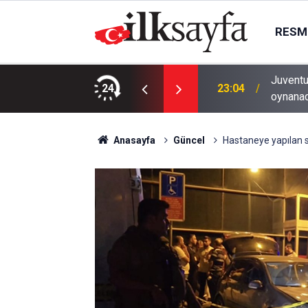
RESMI
Düşünce ve Araştırma Merkezi’ni Keçiören’de
Juventu
24
23:04
oynana
Anasayfa
Güncel
Hastaneye yapılan sila