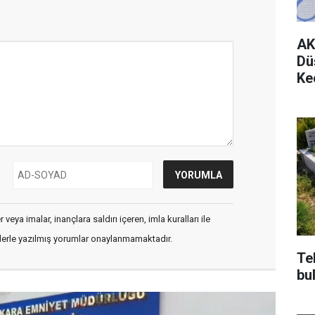
AK
Dü
Ke
veya imalar, inançlara saldırı içeren, imla kuralları ile
flerle yazılmış yorumlar onaylanmamaktadır.
Te
bu