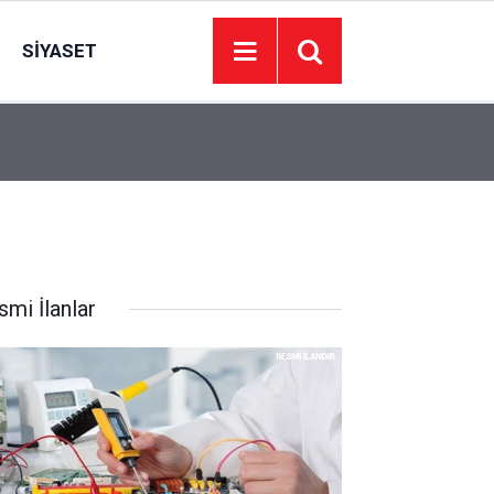
SIYASET
22:14
Tekirdağ’da mezarlıkta bir kişi ölü bulundu
smi İlanlar