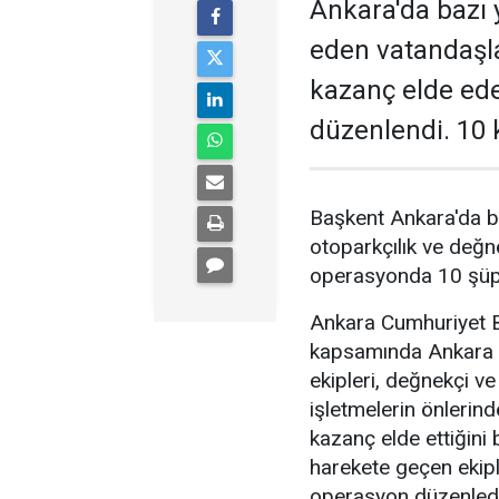
Ankara'da bazı y
eden vatandaşl
kazanç elde ed
düzenlendi. 10 k
Başkent Ankara'da b
otoparkçılık ve değne
operasyonda 10 şüphe
Ankara Cumhuriyet Ba
kapsamında Ankara 
ekipleri, değnekçi v
işletmelerin önlerin
kazanç elde ettiğini b
harekete geçen ekipl
operasyon düzenledi