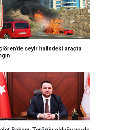
çiören'de seyir halindeki araçta
ngın
alet Bakanı: Terörün olduğu yerde