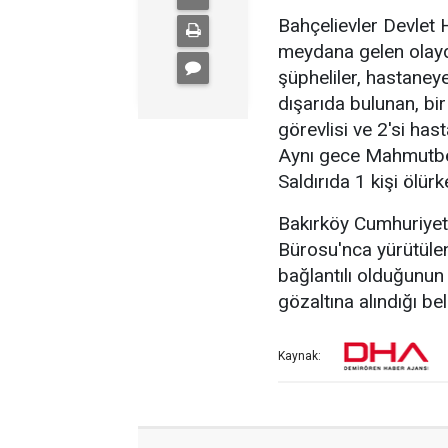
Bahçelievler Devlet 
meydana gelen olayd
şüpheliler, hastaney
dışarıda bulunan, bir
görevlisi ve 2'si has
Aynı gece Mahmutbey 
Saldırıda 1 kişi ölürk
Bakırköy Cumhuriyet
Bürosu'nca yürütülen 
bağlantılı olduğunun te
gözaltına alındığı beli
Kaynak: