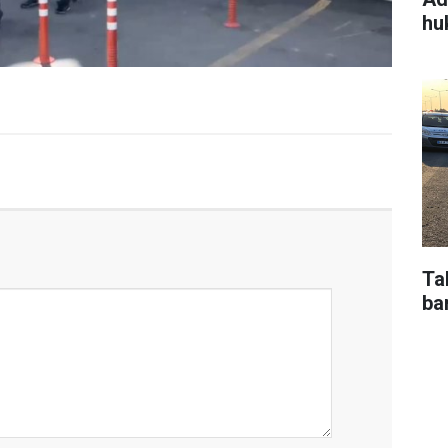
hu
Ta
bar