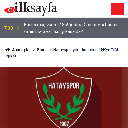
Bugün maç var mı? 8 Ağustos Cumartesi bugün
17:30
kimin maçı var, hangi kanalda?
17:00
3 bin 250 polis adayı alınacak! Başvurular başladı
Anasayfa
Spor
Hatayspor yönetiminden TFF'ye 'VAR'
tepkisi