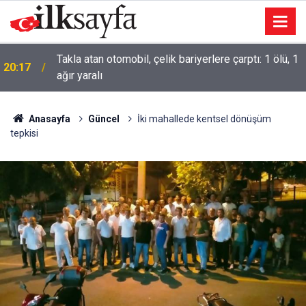
Takla atan otomobil, çelik bariyerlere çarptı: 1 ölü, 1
20:17
ağır yaralı
Sivas'ta Trafik Levhasına Çarpan Otomobilde 3
19:42
Yaralı
Anasayfa
Güncel
İki mahallede kentsel dönüşüm
tepkisi