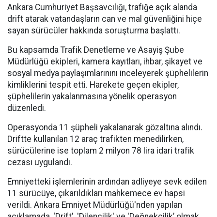
Ankara Cumhuriyet Başsavcılığı, trafiğe açık alanda
drift atarak vatandaşların can ve mal güvenliğini hiçe
sayan sürücüler hakkında soruşturma başlattı.
Bu kapsamda Trafik Denetleme ve Asayiş Şube
Müdürlüğü ekipleri, kamera kayıtları, ihbar, şikayet ve
sosyal medya paylaşımlarınını inceleyerek şüphelilerin
kimliklerini tespit etti. Harekete geçen ekipler,
şüphelilerin yakalanmasına yönelik operasyon
düzenledi.
Operasyonda 11 şüpheli yakalanarak gözaltına alındı.
Driftte kullanılan 12 araç trafikten menedilirken,
sürücülerine ise toplam 2 milyon 78 lira idari trafik
cezası uygulandı.
Emniyetteki işlemlerinin ardından adliyeye sevk edilen
11 sürücüye, çıkarıldıkları mahkemece ev hapsi
verildi. Ankara Emniyet Müdürlüğü'nden yapılan
açıklamada, ‘Drift', 'Dilencilik' ve 'Değnekçilik’ olmak