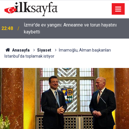
İzmir'de ev yangını: Anneanne ve torun hayatını
22:48
kaybetti
Anasayfa
Siyaset
İmamoğlu, Alman başkanları
İstanbul’da toplamak istiyor