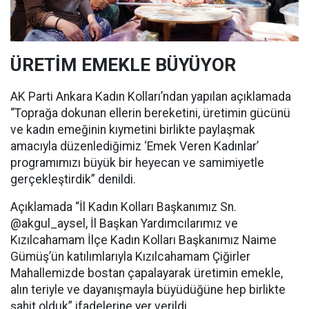
ÜRETİM EMEKLE BÜYÜYOR
AK Parti Ankara Kadın Kolları’ndan yapılan açıklamada
“Toprağa dokunan ellerin bereketini, üretimin gücünü
ve kadın emeğinin kıymetini birlikte paylaşmak
amacıyla düzenlediğimiz ‘Emek Veren Kadınlar’
programımızı büyük bir heyecan ve samimiyetle
gerçekleştirdik” denildi.
Açıklamada “İl Kadın Kolları Başkanımız Sn.
@akgul_aysel, İl Başkan Yardımcılarımız ve
Kızılcahamam İlçe Kadın Kolları Başkanımız Naime
Gümüş’ün katılımlarıyla Kızılcahamam Çiğirler
Mahallemizde bostan çapalayarak üretimin emekle,
alın teriyle ve dayanışmayla büyüdüğüne hep birlikte
şahit olduk” ifadelerine yer verildi.