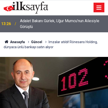
12:59
Çankaya'da cinayet: Komşusu vurdu
Anasayfa
Güncel
İmzalar atıldı! Rönesans Holding,
dünyaca ünlü bankayı satın alıyor