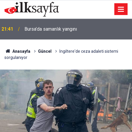
Genç çift Nebiyan Festivali’nde nikah masasına
21:21
oturdu
Anasayfa
Güncel
İngiltere'de ceza adaleti sistemi
sorgulanıyor