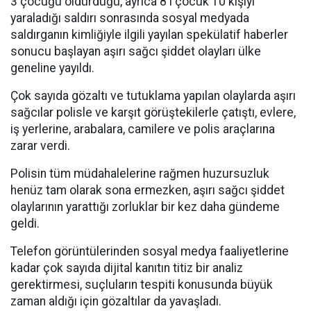
3 çocuğu öldürdüğü, ayrıca 8'i çocuk 10 kişiyi
yaraladığı saldırı sonrasında sosyal medyada
saldırganın kimliğiyle ilgili yayılan spekülatif haberler
sonucu başlayan aşırı sağcı şiddet olayları ülke
geneline yayıldı.
Çok sayıda gözaltı ve tutuklama yapılan olaylarda aşırı
sağcılar polisle ve karşıt görüştekilerle çatıştı, evlere,
iş yerlerine, arabalara, camilere ve polis araçlarına
zarar verdi.
Polisin tüm müdahalelerine rağmen huzursuzluk
henüz tam olarak sona ermezken, aşırı sağcı şiddet
olaylarının yarattığı zorluklar bir kez daha gündeme
geldi.
Telefon görüntülerinden sosyal medya faaliyetlerine
kadar çok sayıda dijital kanıtın titiz bir analiz
gerektirmesi, suçluların tespiti konusunda büyük
zaman aldığı için gözaltılar da yavaşladı.