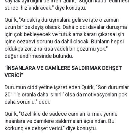
kaynak ayırdığını belirten Quirk, "Suçun kabul edilmesi
süreci hızlandıracak." diye konuştu.
Quirk, "Ancak iş duruşmalara gelirse işte o zaman
uzun bir bekleyiş olacak. Daha ciddi davalar duruşma
için çok bekleyecek ve tutuklama kararı çıkarsa işin
içine cezaevi sorunu da dahil olacak. Bunların hepsi
oldukça zor, zira kısa vadeli bir çözümü yok."
değerlendirmesinde bulundu.
"İNSANLARA VE CAMİLERE SALDIRMAK DEHŞET
VERİCİ"
Durumun ciddiyetine işaret eden Quirk, "Son durumlar
2011'e oranla daha 'sınırlı' olsa da motivasyonları çok
daha sorunlu." dedi.
Quirk, "Özellikle de sadece camları kırmak yerine
insanlara ve camilere saldırmaları açısından. Bu
korkunç ve dehşet verici." diye konuştu.