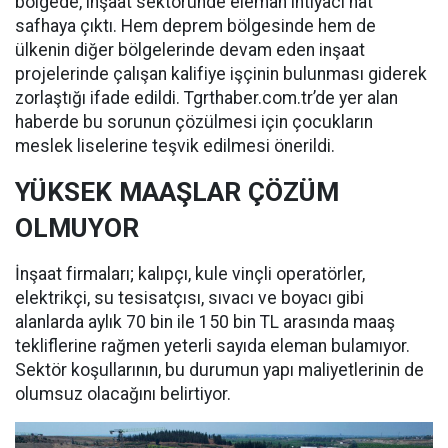
bölgede, inşaat sektöründe eleman ihtiyacı hat
safhaya çıktı. Hem deprem bölgesinde hem de
ülkenin diğer bölgelerinde devam eden inşaat
projelerinde çalışan kalifiye işçinin bulunması giderek
zorlaştığı ifade edildi. Tgrthaber.com.tr’de yer alan
haberde bu sorunun çözülmesi için çocukların
meslek liselerine teşvik edilmesi önerildi.
YÜKSEK MAAŞLAR ÇÖZÜM
OLMUYOR
İnşaat firmaları; kalıpçı, kule vinçli operatörler,
elektrikçi, su tesisatçısı, sıvacı ve boyacı gibi
alanlarda aylık 70 bin ile 150 bin TL arasında maaş
tekliflerine rağmen yeterli sayıda eleman bulamıyor.
Sektör koşullarının, bu durumun yapı maliyetlerinin de
olumsuz olacağını belirtiyor.