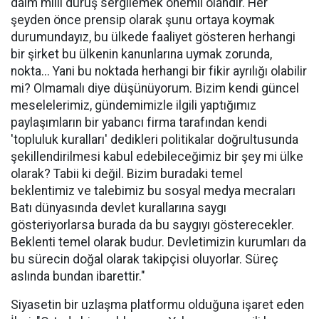
daim milli duruş sergilemek önemli olandır. Her
şeyden önce prensip olarak şunu ortaya koymak
durumundayız, bu ülkede faaliyet gösteren herhangi
bir şirket bu ülkenin kanunlarına uymak zorunda,
nokta... Yani bu noktada herhangi bir fikir ayrılığı olabilir
mi? Olmamalı diye düşünüyorum. Bizim kendi güncel
meselelerimiz, gündemimizle ilgili yaptığımız
paylaşımların bir yabancı firma tarafından kendi
'topluluk kuralları' dedikleri politikalar doğrultusunda
şekillendirilmesi kabul edebileceğimiz bir şey mi ülke
olarak? Tabii ki değil. Bizim buradaki temel
beklentimiz ve talebimiz bu sosyal medya mecraları
Batı dünyasında devlet kurallarına saygı
gösteriyorlarsa burada da bu saygıyı gösterecekler.
Beklenti temel olarak budur. Devletimizin kurumları da
bu sürecin doğal olarak takipçisi oluyorlar. Süreç
aslında bundan ibarettir."
Siyasetin bir uzlaşma platformu olduğuna işaret eden