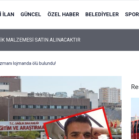
 İLAN
GÜNCEL
ÖZEL HABER
BELEDIYELER
SPOR
İK MALZEMESİ SATIN ALINACAKTIR
 uzmanı lojmanda ölü bulundu!
Re