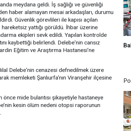
manda meydana geldi. İş sağlığı ve güvenliği
'den haber alamayan mesai arkadaşları, durumu
irdi. Güvenlik görevlileri ile kapısı açılan
 hareketsiz yattığı görüldü. İhbar üzerine
ndarma ekipleri sevk edildi. Yapılan kontrolde
tını kaybettiği belirlendi. Delebe'nin cansız
Ba
ardin Eğitim ve Araştırma Hastanesi’ne
ilal Delebe'nin cenazesi defnedilmek üzere
narak memleketi Şanlıurfa'nın Viranşehir ilçesine
Pol
ün önce mide bulantısı şikayetiyle hastaneye
elebe’nin kesin ölüm nedeni otopsi raporunun
.