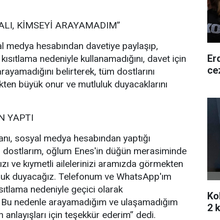
ALI, KİMSEYİ ARAYAMADIM”
l medya hesabından davetiye paylaşıp,
Er
 kısıtlama nedeniyle kullanamadığını, davet için
ce
rayamadığını belirterek, tüm dostlarını
ten büyük onur ve mutluluk duyacaklarını
 YAPTI
nı, sosyal medya hesabından yaptığı
i dostlarım, oğlum Enes'in düğün merasiminde
ızı ve kıymetli ailelerinizi aramızda görmekten
uluk duyacağız. Telefonum ve WhatsApp'ım
sıtlama nedeniyle geçici olarak
Ko
. Bu nedenle arayamadığım ve ulaşamadığım
2 k
 anlayışları için teşekkür ederim” dedi.