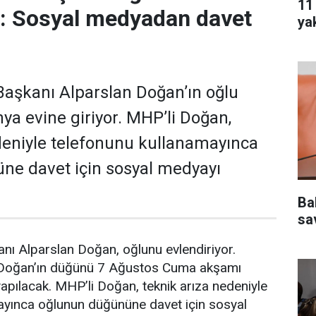
11
r: Sosyal medyadan davet
ya
aşkanı Alparslan Doğan’ın oğlu
a evine giriyor. MHP’li Doğan,
deniyle telefonunu kullanamayınca
ne davet için sosyal medyayı
Ba
sa
nı Alparslan Doğan, oğlunu evlendiriyor.
 Doğan’ın düğünü 7 Ağustos Cuma akşamı
pılacak. MHP’li Doğan, teknik arıza nedeniyle
ayınca oğlunun düğününe davet için sosyal