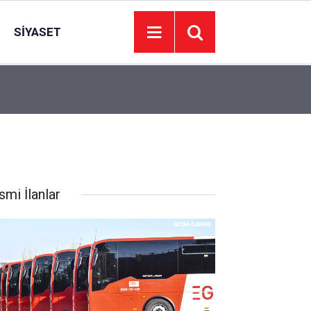
SIYASET
00:01
BAKIM VE ONARIM HİZMETİ ALINACAKTIR
smi İlanlar