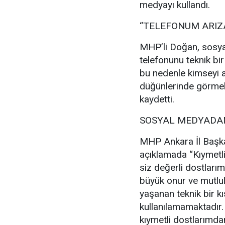
medyayı kullandı.
“TELEFONUM ARIZ
MHP’li Doğan, sosya
telefonunu teknik bir
bu nedenle kimseyi a
düğünlerinde görmek
kaydetti.
SOSYAL MEDYADAN
MHP Ankara İl Başka
açıklamada “Kıymetl
siz değerli dostlarım
büyük onur ve mutl
yaşanan teknik bir kı
kullanılamamaktadır
kıymetli dostlarımdan