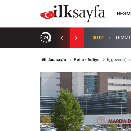
RESMI
KTIR
24
00:01
TEMİZL
Anasayfa
Polis - Adliye
İş güvenliği