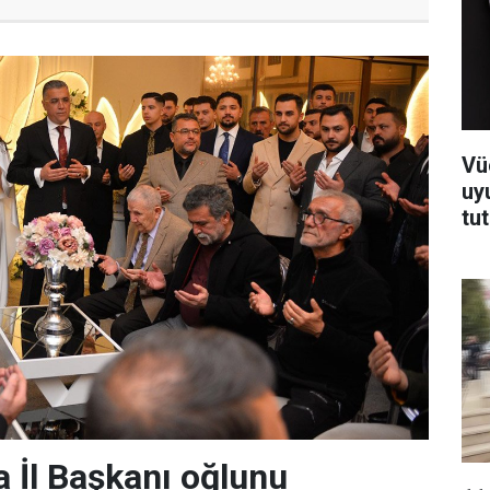
Vü
uy
tu
 İl Başkanı oğlunu