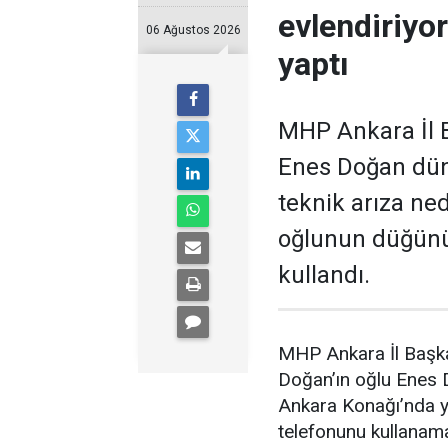
evlendiriyo
06 Ağustos 2026
yaptı
MHP Ankara İl B
Enes Doğan düny
teknik arıza ne
oğlunun düğünü
kullandı.
MHP Ankara İl Başka
Doğan’ın oğlu Enes
Ankara Konağı’nda ya
telefonunu kullanam