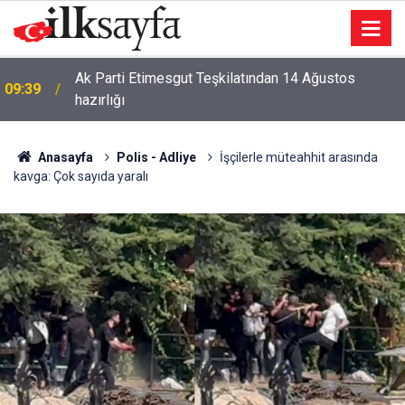
Ankara'da korsan otoparkçılık yapan değnekçilere
09:27
operasyon
Anasayfa
Polis - Adliye
İşçilerle müteahhit arasında
kavga: Çok sayıda yaralı