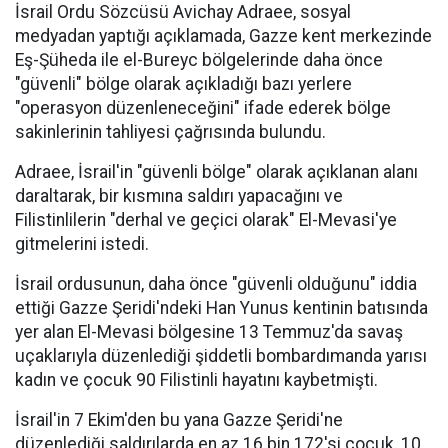
İsrail Ordu Sözcüsü Avichay Adraee, sosyal
medyadan yaptığı açıklamada, Gazze kent merkezinde
Eş-Şüheda ile el-Bureyc bölgelerinde daha önce
"güvenli" bölge olarak açıkladığı bazı yerlere
"operasyon düzenleneceğini" ifade ederek bölge
sakinlerinin tahliyesi çağrısında bulundu.
Adraee, İsrail'in "güvenli bölge" olarak açıklanan alanı
daraltarak, bir kısmına saldırı yapacağını ve
Filistinlilerin "derhal ve geçici olarak" El-Mevasi'ye
gitmelerini istedi.
İsrail ordusunun, daha önce "güvenli olduğunu" iddia
ettiği Gazze Şeridi'ndeki Han Yunus kentinin batısında
yer alan El-Mevasi bölgesine 13 Temmuz'da savaş
uçaklarıyla düzenlediği şiddetli bombardımanda yarısı
kadın ve çocuk 90 Filistinli hayatını kaybetmişti.
İsrail'in 7 Ekim'den bu yana Gazze Şeridi'ne
düzenlediği saldırılarda en az 16 bin 172'si çocuk, 10