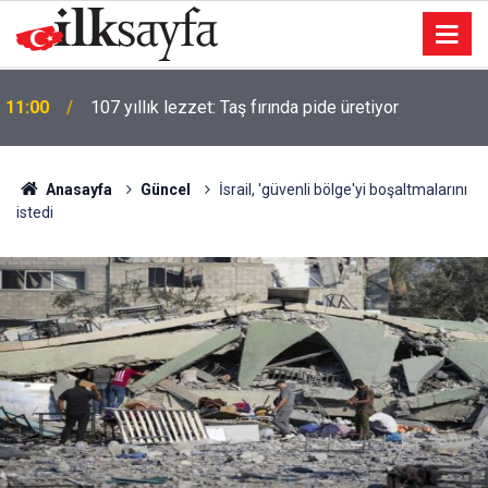
11:00
107 yıllık lezzet: Taş fırında pide üretiyor
10:12
Ankara Valisi Yakup Canbolat, Şelale Parkı gezdi
Anasayfa
Güncel
İsrail, 'güvenli bölge'yi boşaltmalarını
istedi