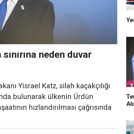
Ye
n sınırına neden duvar
Bakanı Yisrael Katz, silah kaçakçılığı
sında bulunarak ülkenin Ürdün
Te
Al
nşaatının hızlandırılması çağrısında