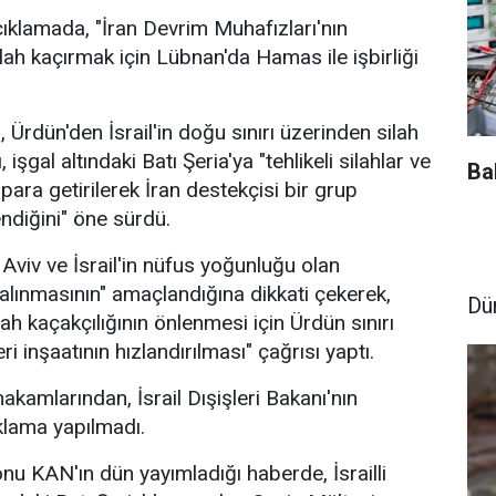
açıklamada, "İran Devrim Muhafızları'nın
lah kaçırmak için Lübnan'da Hamas ile işbirliği
ı, Ürdün'den İsrail'in doğu sınırı üzerinden silah
, işgal altındaki Batı Şeria'ya "tehlikeli silahlar ve
Ba
ara getirilerek İran destekçisi bir grup
ndiğini" öne sürdü.
 Aviv ve İsrail'in nüfus yoğunluğu olan
alınmasının" amaçlandığına dikkati çekerek,
Dü
ilah kaçakçılığının önlenmesi için Ürdün sınırı
 inşaatının hızlandırılması" çağrısı yaptı.
kamlarından, İsrail Dışişleri Bakanı'nın
ıklama yapılmadı.
yonu KAN'ın dün yayımladığı haberde, İsrailli