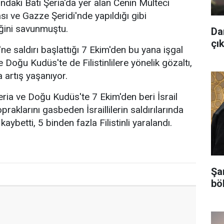
ındaki Batı Şeria'da yer alan Cenin Mülteci
sı ve Gazze Şeridi'nde yapıldığı gibi
ğini savunmuştu.
Da
çık
i'ne saldırı başlattığı 7 Ekim'den bu yana işgal
e Doğu Kudüs'te de Filistinlilere yönelik gözaltı,
a artış yaşanıyor.
Şeria ve Doğu Kudüs'te 7 Ekim'den beri İsrail
topraklarını gasbeden İsraillilerin saldırılarında
 kaybetti, 5 binden fazla Filistinli yaralandı.
Şa
bö