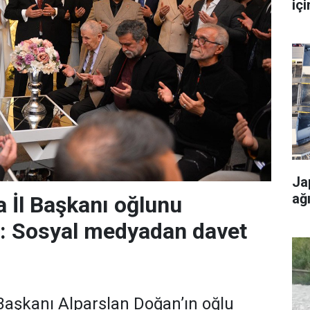
içi
Ja
ağ
 İl Başkanı oğlunu
r: Sosyal medyadan davet
aşkanı Alparslan Doğan’ın oğlu