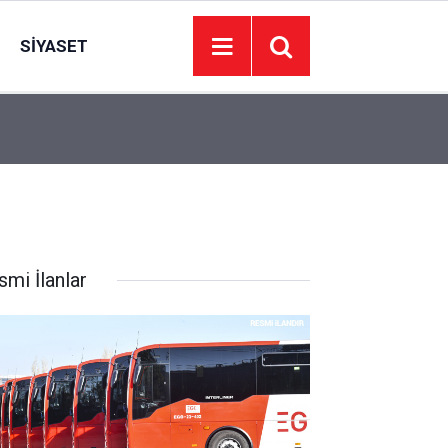
SIYASET
00:01
BAKIM VE ONARIM HİZMETİ ALINACAKTIR
smi İlanlar