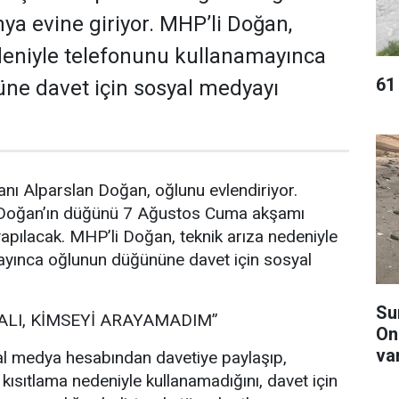
a evine giriyor. MHP’li Doğan,
deniyle telefonunu kullanamayınca
61 
ne davet için sosyal medyayı
nı Alparslan Doğan, oğlunu evlendiriyor.
 Doğan’ın düğünü 7 Ağustos Cuma akşamı
pılacak. MHP’li Doğan, teknik arıza nedeniyle
ayınca oğlunun düğününe davet için sosyal
Su
ALI, KİMSEYİ ARAYAMADIM”
On
va
l medya hesabından davetiye paylaşıp,
 kısıtlama nedeniyle kullanamadığını, davet için