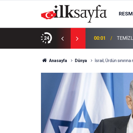
RESMI
KTIR
24
00:01
TEMİZL
Anasayfa
Dünya
İsrail, Ürdün sınırın