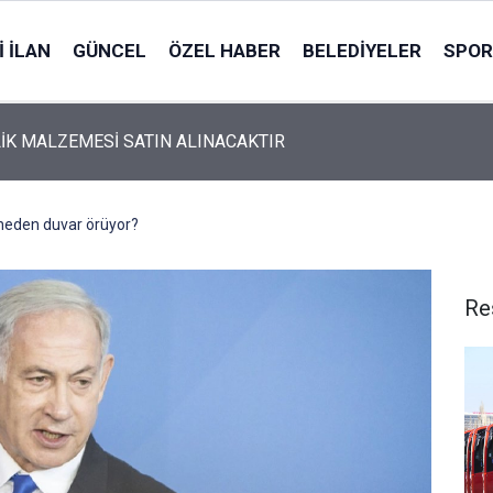
 İLAN
GÜNCEL
ÖZEL HABER
BELEDIYELER
SPOR
İK MALZEMESİ SATIN ALINACAKTIR
a neden duvar örüyor?
Re