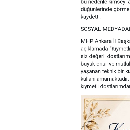
bu nedenle kimseyi a
düğünlerinde görmek
kaydetti.
SOSYAL MEDYADAN
MHP Ankara İl Başka
açıklamada “Kıymetl
siz değerli dostlarım
büyük onur ve mutl
yaşanan teknik bir kı
kullanılamamaktadır
kıymetli dostlarımdan