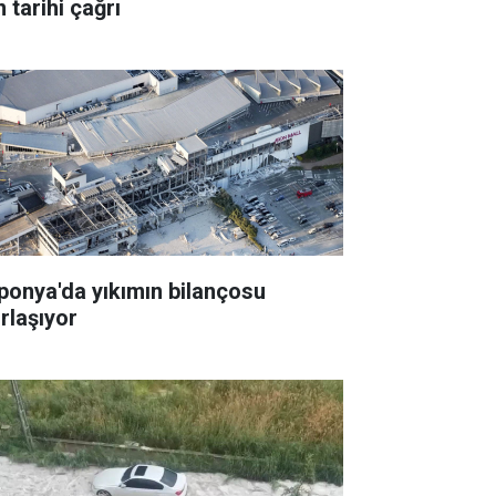
n tarihi çağrı
ponya'da yıkımın bilançosu
ırlaşıyor