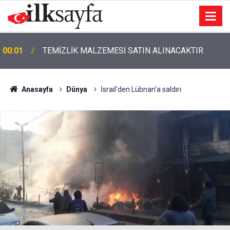
00:01
TEMİZLİK MALZEMESİ SATIN ALINACAKTIR
Anasayfa
Dünya
İsrail'den Lübnan'a saldırı