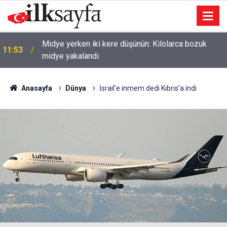
6 yıl önce yasa dışı yaban keçisi avlayan 2 kişiye
11:46
para cezası
Anasayfa
Dünya
İsrail’e inmem dedi Kıbrıs’a indi