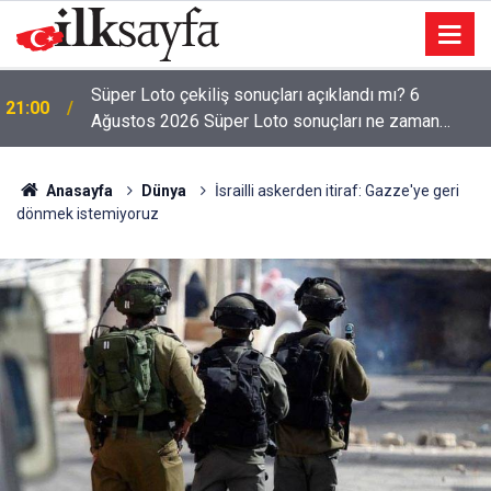
Bakan Kacır: Son 23 yılda örnek kalkınma hamlesine
20:37
imza attık
Anasayfa
Dünya
İsrailli askerden itiraf: Gazze'ye geri
dönmek istemiyoruz