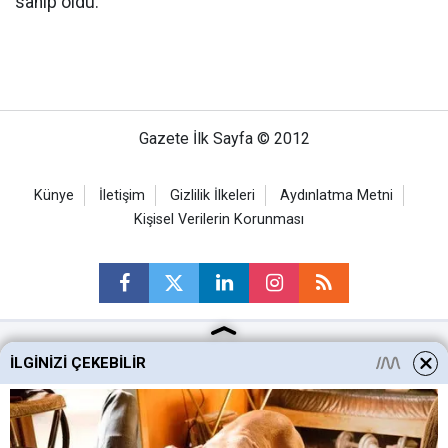
sahip oldu.
Gazete İlk Sayfa © 2012
Künye
İletişim
Gizlilik İlkeleri
Aydınlatma Metni
Kişisel Verilerin Korunması
İLGINIZI ÇEKEBILIR
Ankara Haberleri
Keçiören Haberleri
Altındağ Haberleri