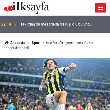
İzmir’de 44 kişi hayatını kaybetti… 7 Ağustos 2025
22:09
vefat listesi
Anasayfa
Spor
İşte Ferdi'nin yeni takımı: Rekor
bonservis bedeli!