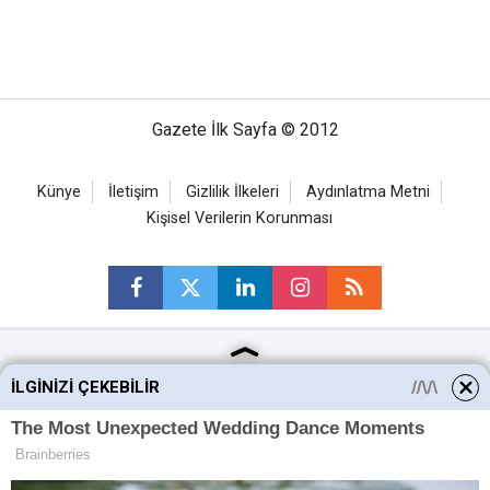
Gazete İlk Sayfa © 2012
Künye
İletişim
Gizlilik İlkeleri
Aydınlatma Metni
Kişisel Verilerin Korunması
Ankara Haberleri
İLGINIZI ÇEKEBILIR
Keçiören Haberleri
Altındağ Haberleri