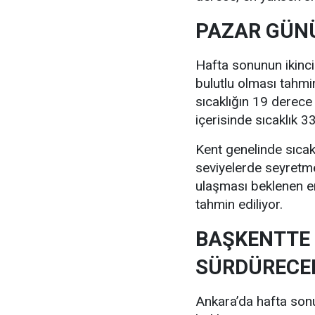
PAZAR GÜNÜ
Hafta sonunun ikinc
bulutlu olması tahmi
sıcaklığın 19 derece
içerisinde sıcaklık 
Kent genelinde sıcak
seviyelerde seyretm
ulaşması beklenen e
tahmin ediliyor.
BAŞKENTTE 
SÜRDÜRECE
Ankara’da hafta sonu 