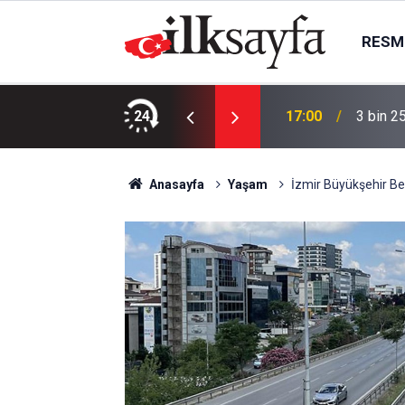
RESMI
martesi bugün kimin maçı var, hangi kanalda?
24
17:00
3 bin 2
Anasayfa
Yaşam
İzmir Büyükşehir Bel