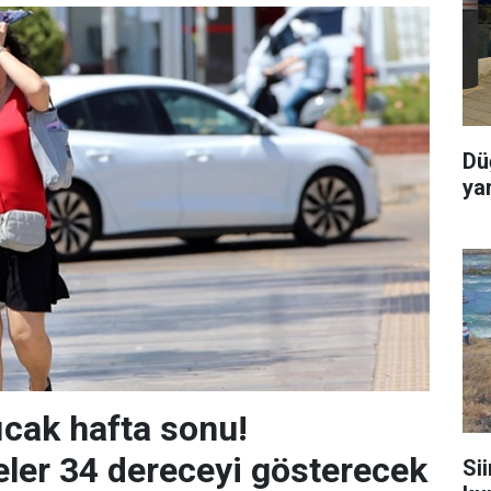
Dü
ya
ıcak hafta sonu!
ler 34 dereceyi gösterecek
Sii