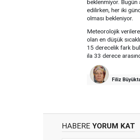
beklenmiyor. Bugün a
edilirken, her iki gü
olması bekleniyor.
Meteorolojik verile
olan en düşük sıcakl
15 derecelik fark bu
ila 33 derece arası
Filiz Büyükt
HABERE
YORUM KAT