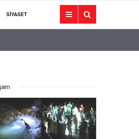
SIYASET
16:58
Mamak’ta lavanta tarlalarında şenlik düzenlendi
şam