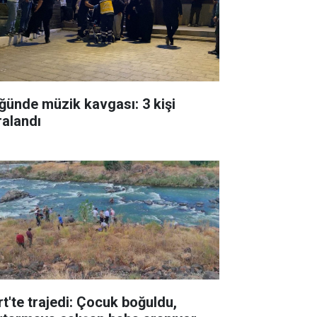
ğünde müzik kavgası: 3 kişi
ralandı
rt'te trajedi: Çocuk boğuldu,