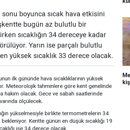
ku
 sonu boyunca sıcak hava etkisini
kentte bugün az bulutlu bir
rken sıcaklığın 34 dereceye kadar
rülüyor. Yarın ise parçalı bulutlu
e en yüksek sıcaklık 33 derece olacak.
Me
nun ilk gününde hava sıcaklıklarının yüksek
ki
r. Meteorolojik tahminlere göre kent genelinde
va hakim olacak. Gece ve sabah saatlerinde
ivarında ölçülecek.
lığın yükselmesiyle birlikte termometrelerin 34
bekleniyor. Kentte günün en düşük sıcaklığı 19
caklığı ise 34 derece olacak.