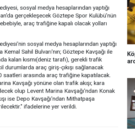
ediyesi, sosyal medya hesaplarından yaptığı
ran'da gerçekleşecek Göztepe Spor Kulübü'nün
ebebiyle, araç trafiğine kapalı olacak yolları
ediyesi'nin sosyal medya hesaplarından yaptığı
 Kemal Sahil Bulvarı'nın; Göztepe Kavşağı ile
Kö
 kalan kısmı(deniz tarafı), gerekli trafik
ard
cil durumlarda araç giriş-çıkışı sağlanacak
 saatleri arasında araç trafiğine kapatılacak.
ina Kavşağı yönüne olan trafik akışı; kara
rilecek olup Levent Marina Kavşağı'ndan Konak
kışı ise Depo Kavşağı'ndan Mithatpaşa
ecektir." ifadelerine yer verildi.