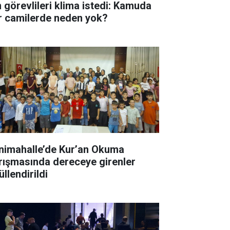
n görevlileri klima istedi: Kamuda
r camilerde neden yok?
nimahalle’de Kur’an Okuma
rışmasında dereceye girenler
llendirildi