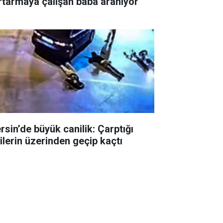
rtarmaya çalışan baba aranıyor
rsin’de büyük canilik: Çarptığı
şilerin üzerinden geçip kaçtı