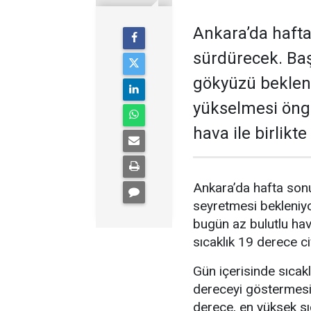
Ankara’da hafta
sürdürecek. Baş
gökyüzü bekleni
yükselmesi öngö
hava ile birlikt
Ankara’da hafta sonu
seyretmesi bekleniyo
bugün az bulutlu ha
sıcaklık 19 derece c
Gün içerisinde sıcak
dereceyi göstermesi 
derece, en yüksek sı