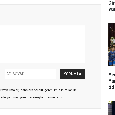
Di
va
Ye
Ya
ödü
veya imalar, inançlara saldırı içeren, imla kuralları ile
flerle yazılmış yorumlar onaylanmamaktadır.