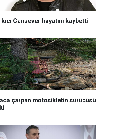
rkıcı Cansever hayatını kaybetti
aca çarpan motosikletin sürücüsü
dü