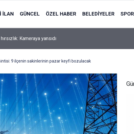
 İLAN
GÜNCEL
ÖZEL HABER
BELEDIYELER
SPOR
da driftçilere operasyon: 11 şüpheli gözaltına alındı
intisi: 9 ilçenin sakinlerinin pazar keyfi bozulacak
Gü