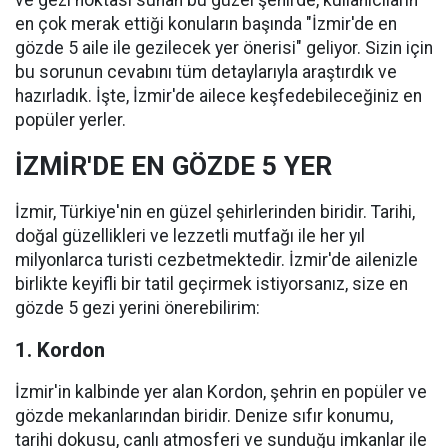
ve gezi noktası sunan bu güzel şehirde, kullanıcıların
en çok merak ettiği konuların başında "İzmir'de en
gözde 5 aile ile gezilecek yer önerisi" geliyor. Sizin için
bu sorunun cevabını tüm detaylarıyla araştırdık ve
hazırladık. İşte, İzmir'de ailece keşfedebileceğiniz en
popüler yerler.
İZMİR'DE EN GÖZDE 5 YER
İzmir, Türkiye'nin en güzel şehirlerinden biridir. Tarihi,
doğal güzellikleri ve lezzetli mutfağı ile her yıl
milyonlarca turisti cezbetmektedir. İzmir'de ailenizle
birlikte keyifli bir tatil geçirmek istiyorsanız, size en
gözde 5 gezi yerini önerebilirim:
1. Kordon
İzmir'in kalbinde yer alan Kordon, şehrin en popüler ve
gözde mekanlarından biridir. Denize sıfır konumu,
tarihi dokusu, canlı atmosferi ve sunduğu imkanlar ile