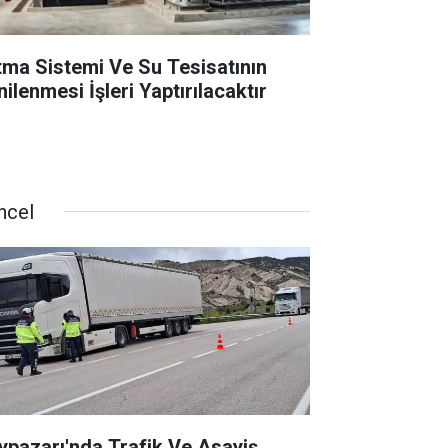
ıtma Sistemi Ve Su Tesisatının
ilenmesi İşleri Yaptırılacaktır
ncel
ypazarı'nda Trafik Ve Asayiş