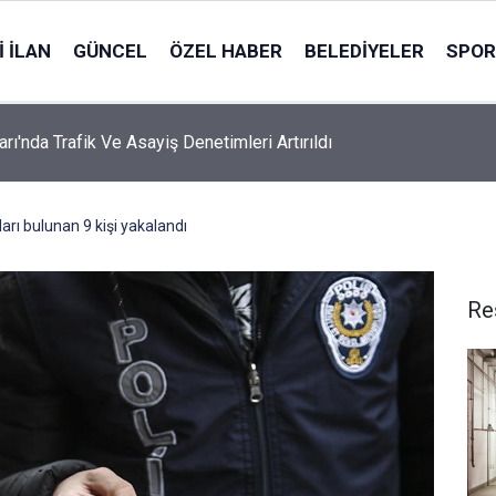
 İLAN
GÜNCEL
ÖZEL HABER
BELEDIYELER
SPOR
rı'nda Trafik Ve Asayiş Denetimleri Artırıldı
arı bulunan 9 kişi yakalandı
Re