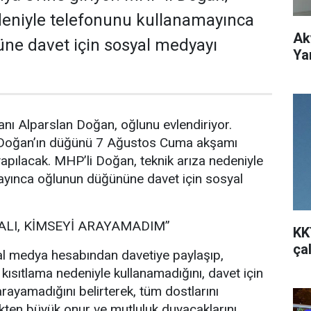
deniyle telefonunu kullanamayınca
Ak
ne davet için sosyal medyayı
Ya
nı Alparslan Doğan, oğlunu evlendiriyor.
 Doğan’ın düğünü 7 Ağustos Cuma akşamı
pılacak. MHP’li Doğan, teknik arıza nedeniyle
ayınca oğlunun düğününe davet için sosyal
ALI, KİMSEYİ ARAYAMADIM”
KK
ça
l medya hesabından davetiye paylaşıp,
 kısıtlama nedeniyle kullanamadığını, davet için
rayamadığını belirterek, tüm dostlarını
ten büyük onur ve mutluluk duyacaklarını