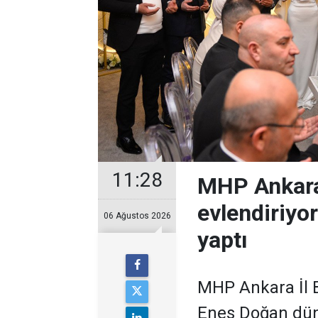
11:28
MHP Ankara
evlendiriyo
06 Ağustos 2026
yaptı
MHP Ankara İl B
Enes Doğan düny