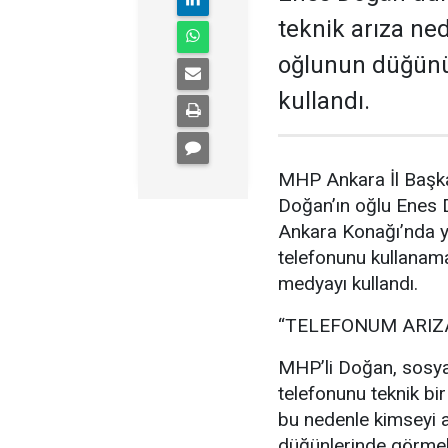
teknik arıza ne
oğlunun düğünü
kullandı.
MHP Ankara İl Başka
Doğan’ın oğlu Enes
Ankara Konağı’nda ya
telefonunu kullanam
medyayı kullandı.
“TELEFONUM ARIZ
MHP’li Doğan, sosya
telefonunu teknik bir
bu nedenle kimseyi a
düğünlerinde görmek