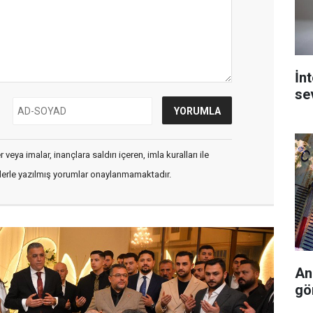
İn
se
veya imalar, inançlara saldırı içeren, imla kuralları ile
flerle yazılmış yorumlar onaylanmamaktadır.
An
gö