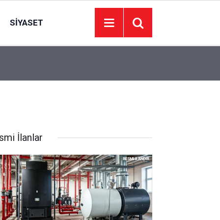
SIYASET
11:53
Midye yerken iki kere düşünün: Kilolarca bozuk
smi İlanlar