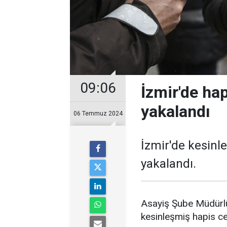
09:06
İzmir'de hap
yakalandı
06 Temmuz 2024
İzmir'de kesinl
yakalandı.
Asayiş Şube Müdürlüğ
kesinleşmiş hapis cez