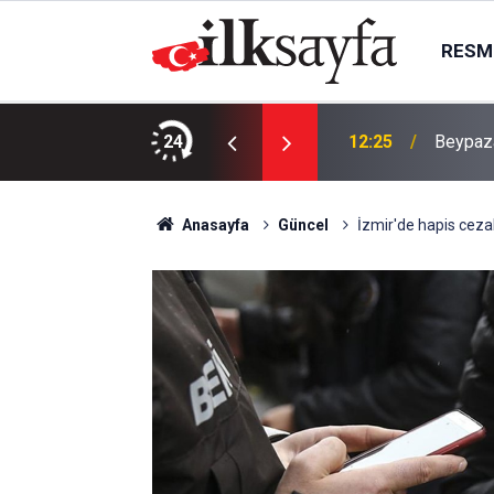
RESMI
rdu
24
12:25
Beypaza
Anasayfa
Güncel
İzmir'de hapis cezal