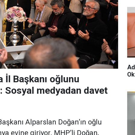
Ad
Ok
 İl Başkanı oğlunu
r: Sosyal medyadan davet
aşkanı Alparslan Doğan’ın oğlu
a evine giriyor. MHP’li Doğan,