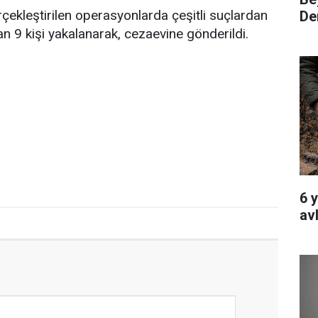
rçekleştirilen operasyonlarda çeşitli suçlardan
Den
an 9 kişi yakalanarak, cezaevine gönderildi.
6 
av