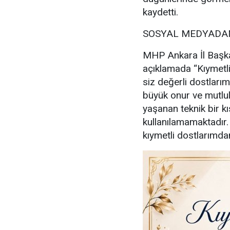
kaydetti.
SOSYAL MEDYADAN
MHP Ankara İl Başka
açıklamada “Kıymetl
siz değerli dostlarım
büyük onur ve mutl
yaşanan teknik bir kı
kullanılamamaktadır
kıymetli dostlarımdan