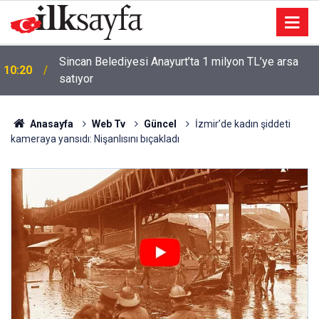
Sincan Belediyesi Anayurt’ta 1 milyon TL’ye arsa
10:20
satıyor
Anasayfa
Web Tv
Güncel
İzmir’de kadın şiddeti
kameraya yansıdı: Nişanlısını bıçakladı