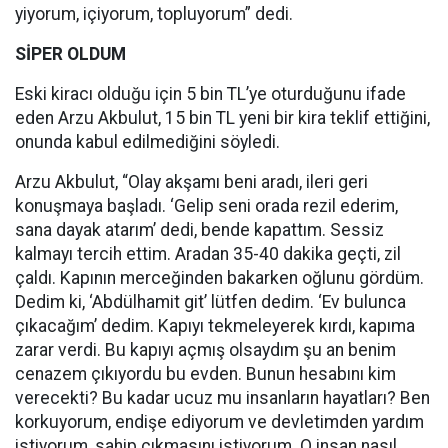
yiyorum, içiyorum, topluyorum” dedi.
SİPER OLDUM
Eski kiracı olduğu için 5 bin TL’ye oturduğunu ifade
eden Arzu Akbulut, 15 bin TL yeni bir kira teklif ettiğini,
onunda kabul edilmediğini söyledi.
Arzu Akbulut, “Olay akşamı beni aradı, ileri geri
konuşmaya başladı. ‘Gelip seni orada rezil ederim,
sana dayak atarım’ dedi, bende kapattım. Sessiz
kalmayı tercih ettim. Aradan 35-40 dakika geçti, zil
çaldı. Kapının merceğinden bakarken oğlunu gördüm.
Dedim ki, ‘Abdülhamit git’ lütfen dedim. ‘Ev bulunca
çıkacağım’ dedim. Kapıyı tekmeleyerek kırdı, kapıma
zarar verdi. Bu kapıyı açmış olsaydım şu an benim
cenazem çıkıyordu bu evden. Bunun hesabını kim
verecekti? Bu kadar ucuz mu insanların hayatları? Ben
korkuyorum, endişe ediyorum ve devletimden yardım
istiyorum, sahip çıkmasını istiyorum. O insan nasıl