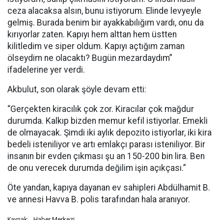
ceza alacaksa alsın, bunu istiyorum. Elinde levyeyle
gelmiş. Burada benim bir ayakkabılığım vardı, onu da
kırıyorlar zaten. Kapıyı hem alttan hem üstten
kilitledim ve siper oldum. Kapıyı açtığım zaman
ölseydim ne olacaktı? Bugün mezardaydım”
ifadelerine yer verdi.
Akbulut, son olarak şöyle devam etti:
“Gerçekten kiracılık çok zor. Kiracılar çok mağdur
durumda. Kalkıp bizden memur kefil istiyorlar. Emekli
de olmayacak. Şimdi iki aylık depozito istiyorlar, iki kira
bedeli isteniliyor ve artı emlakçı parası isteniliyor. Bir
insanın bir evden çıkması şu an 150-200 bin lira. Ben
de onu verecek durumda değilim işin açıkçası.”
Öte yandan, kapıya dayanan ev sahipleri Abdülhamit B.
ve annesi Havva B. polis tarafından hala aranıyor.
Haber Merkezi
Kaynak: