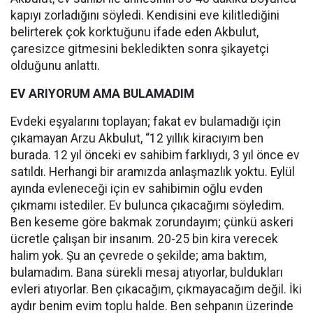
kapıyı zorladığını söyledi. Kendisini eve kilitlediğini
belirterek çok korktuğunu ifade eden Akbulut,
çaresizce gitmesini bekledikten sonra şikayetçi
olduğunu anlattı.
EV ARIYORUM AMA BULAMADIM
Evdeki eşyalarını toplayan; fakat ev bulamadığı için
çıkamayan Arzu Akbulut, “12 yıllık kiracıyım ben
burada. 12 yıl önceki ev sahibim farklıydı, 3 yıl önce ev
satıldı. Herhangi bir aramızda anlaşmazlık yoktu. Eylül
ayında evleneceği için ev sahibimin oğlu evden
çıkmamı istediler. Ev bulunca çıkacağımı söyledim.
Ben keseme göre bakmak zorundayım; çünkü askeri
ücretle çalışan bir insanım. 20-25 bin kira verecek
halim yok. Şu an çevrede o şekilde; ama baktım,
bulamadım. Bana sürekli mesaj atıyorlar, buldukları
evleri atıyorlar. Ben çıkacağım, çıkmayacağım değil. İki
aydır benim evim toplu halde. Ben sehpanın üzerinde