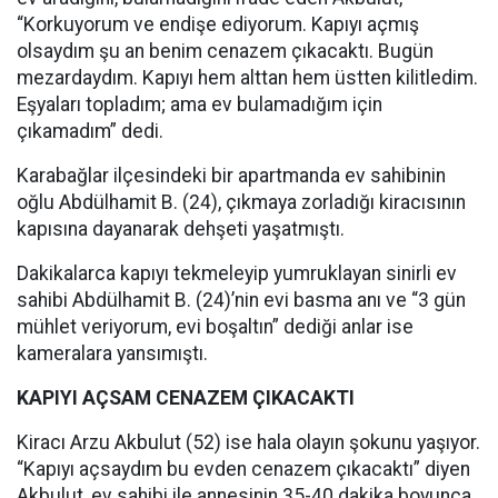
“Korkuyorum ve endişe ediyorum. Kapıyı açmış
olsaydım şu an benim cenazem çıkacaktı. Bugün
mezardaydım. Kapıyı hem alttan hem üstten kilitledim.
Eşyaları topladım; ama ev bulamadığım için
çıkamadım” dedi.
Karabağlar ilçesindeki bir apartmanda ev sahibinin
oğlu Abdülhamit B. (24), çıkmaya zorladığı kiracısının
kapısına dayanarak dehşeti yaşatmıştı.
Dakikalarca kapıyı tekmeleyip yumruklayan sinirli ev
sahibi Abdülhamit B. (24)’nin evi basma anı ve “3 gün
mühlet veriyorum, evi boşaltın” dediği anlar ise
kameralara yansımıştı.
KAPIYI AÇSAM CENAZEM ÇIKACAKTI
Kiracı Arzu Akbulut (52) ise hala olayın şokunu yaşıyor.
“Kapıyı açsaydım bu evden cenazem çıkacaktı” diyen
Akbulut, ev sahibi ile annesinin 35-40 dakika boyunca