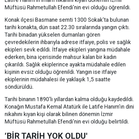
Latife Hanım'ın imam nikahını kıyan dönemin İzmir
Müftüsü Rahmetullah Efendi'nin evi olduğu öğrenildi.
Konak ilçesi Basmane semti 1300 Sokak'ta bulunan
tarihi konakta, dün saat 22.30 sıralarında yangın çıktı.
Tarihi binadan yükselen dumanları gören
çevredekilerin ihbarıyla adrese itfaiye, polis ve sağlık
ekipleri sevk edildi. İtfaiye ekipleri yangına müdahale
ederken, bina içerisinde mahsur kalan bir kadın
çıkarıldı. Sağlık ekiplerince ayakta müdahale edilen
kişinin evsiz olduğu öğrenildi. Yangın ise itfaiye
ekiplerinin müdahalesi ile yaklaşık 1,5 saatte
söndürüldü.
Tarihi binanın 1890'lı yıllardan kalma olduğu kaydedildi.
Konağın Mustafa Kemal Atatürk ile Latife Hanım'ın dini
nikahını kıyan kişi olarak bilinen dönemin İzmir
Müftüsü Rahmetullah Efendi'nin evi olduğu belirtildi.
‘BİR TARİH YOK OLDU'