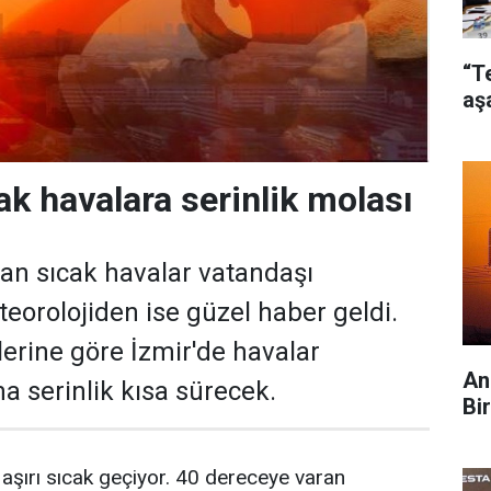
“T
aş
ak havalara serinlik molası
olan sıcak havalar vatandaşı
teorolojiden ise güzel haber geldi.
lerine göre İzmir'de havalar
An
a serinlik kısa sürecek.
Bi
aşırı sıcak geçiyor. 40 dereceye varan