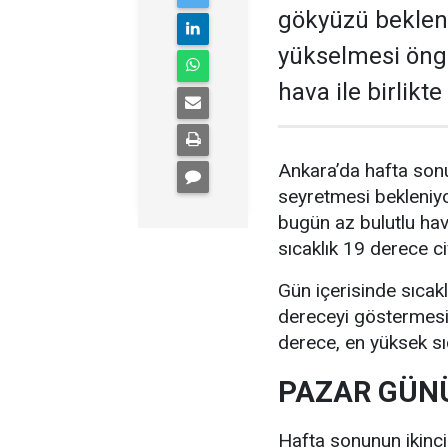
gökyüzü bekleni
yükselmesi öngö
hava ile birlikt
Ankara’da hafta sonu
seyretmesi bekleniyo
bugün az bulutlu ha
sıcaklık 19 derece c
Gün içerisinde sıcak
dereceyi göstermesi 
derece, en yüksek sı
PAZAR GÜNÜ
Hafta sonunun ikinc