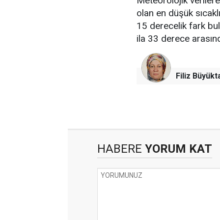
Meteorolojik verile
olan en düşük sıcakl
15 derecelik fark bu
ila 33 derece arası
Filiz Büyükt
HABERE
YORUM KAT