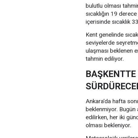
bulutlu olması tahmi
sıcaklığın 19 derece
içerisinde sıcaklık 
Kent genelinde sıcak
seviyelerde seyretm
ulaşması beklenen e
tahmin ediliyor.
BAŞKENTTE 
SÜRDÜRECE
Ankara’da hafta sonu 
beklenmiyor. Bugün a
edilirken, her iki gü
olması bekleniyor.