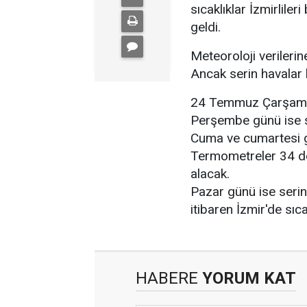
sıcaklıklar İzmirlile
geldi.
Meteoroloji verileri
Ancak serin havalar 
24 Temmuz Çarşamba 
Perşembe günü ise s
Cuma ve cumartesi gü
Termometreler 34 der
alacak.
Pazar günü ise serin
itibaren İzmir'de sıc
HABERE
YORUM KAT