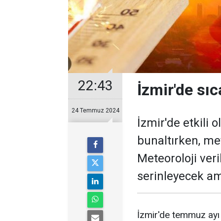
22:43
İzmir'de sıc
24 Temmuz 2024
İzmir'de etkili 
bunaltırken, me
Meteoroloji veri
serinleyecek am
İzmir'de temmuz ayı 