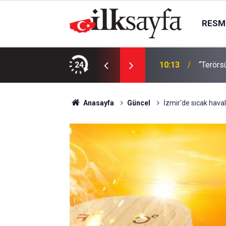
RESMI
te 2 ve 3. haftadaki dev karşılaşmalar
24
10:13
“Terörs
Anasayfa
Güncel
İzmir'de sıcak haval