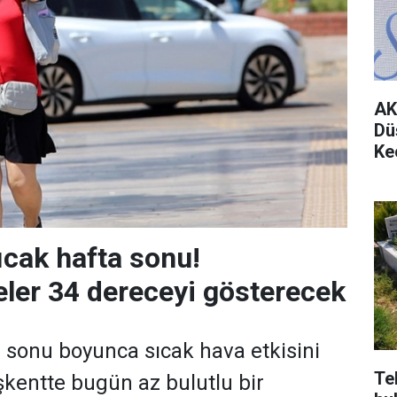
AK
Dü
Ke
ıcak hafta sonu!
ler 34 dereceyi gösterecek
 sonu boyunca sıcak hava etkisini
Te
kentte bugün az bulutlu bir