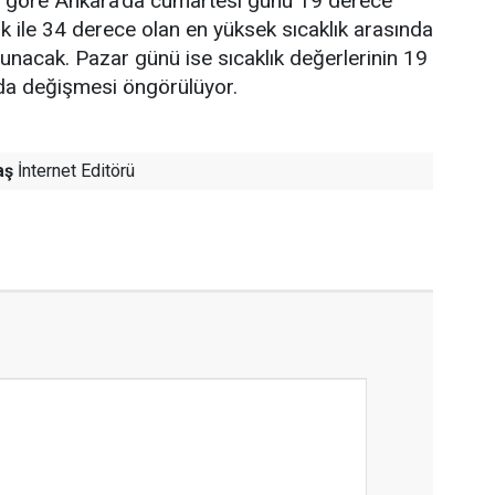
re göre Ankara’da cumartesi günü 19 derece
ık ile 34 derece olan en yüksek sıcaklık arasında
lunacak. Pazar günü ise sıcaklık değerlerinin 19
nda değişmesi öngörülüyor.
aş
İnternet Editörü