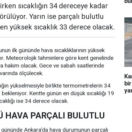
bu
rken sıcaklığın 34 dereceye kadar
rülüyor. Yarın ise parçalı bulutlu
e en yüksek sıcaklık 33 derece olacak.
nun ilk gününde hava sıcaklıklarının yüksek
r. Meteorolojik tahminlere göre kent genelinde
va hakim olacak. Gece ve sabah saatlerinde
ivarında ölçülecek.
Ka
bir
lığın yükselmesiyle birlikte termometrelerin 34
yar
bekleniyor. Kentte günün en düşük sıcaklığı 19
caklığı ise 34 derece olacak.
 HAVA PARÇALI BULUTLU
i gününde Ankara’da hava durumunun parçalı