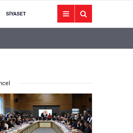
SIYASET
10:00
Ankara’da sıcak hafta sonu! Termometreler 34 
ncel