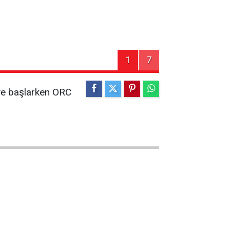
1
7
eye başlarken ORC