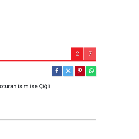
2
7
turan isim ise Çiğli