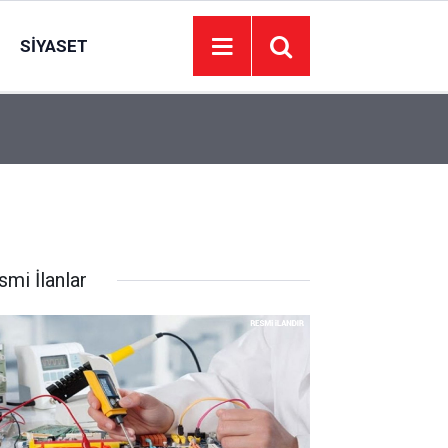
SIYASET
20:34
Adalet Bakanı: Terörün olduğu yerde hukuk ve y
smi İlanlar