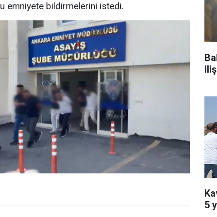
 emniyete bildirmelerini istedi.
Ba
il
Kav
5 y