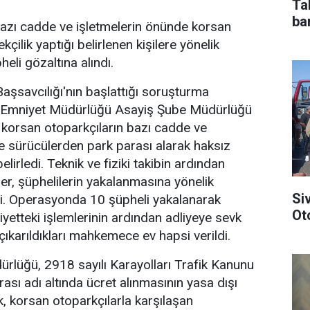
Ta
bar
azı cadde ve işletmelerin önünde korsan
kçilik yaptığı belirlenen kişilere yönelik
li gözaltına alındı.
şsavcılığı'nın başlattığı soruşturma
Emniyet Müdürlüğü Asayiş Şube Müdürlüğü
e korsan otoparkçıların bazı cadde ve
de sürücülerden park parası alarak haksız
elirledi. Teknik ve fiziki takibin ardından
er, şüphelilerin yakalanmasına yönelik
Si
. Operasyonda 10 şüpheli yakalanarak
Ot
iyetteki işlemlerinin ardından adliyeye sevk
çıkarıldıkları mahkemece ev hapsi verildi.
rlüğü, 2918 sayılı Karayolları Trafik Kanunu
sı adı altında ücret alınmasının yasa dışı
k, korsan otoparkçılarla karşılaşan