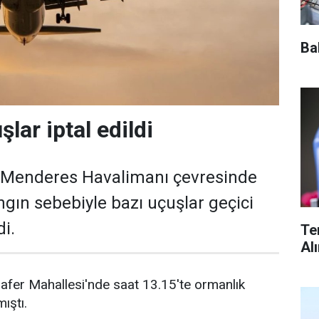
Ba
şlar iptal edildi
 Menderes Havalimanı çevresinde
ın sebebiyle bazı uçuşlar geçici
di.
Te
Al
Zafer Mahallesi'nde saat 13.15'te ormanlık
ıştı.