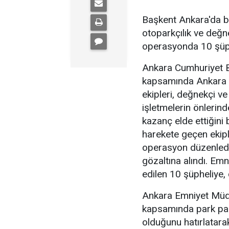
Başkent Ankara'da b
otoparkçılık ve değne
operasyonda 10 şüphe
Ankara Cumhuriyet Ba
kapsamında Ankara 
ekipleri, değnekçi v
işletmelerin önlerin
kazanç elde ettiğini b
harekete geçen ekipl
operasyon düzenledi
gözaltına alındı. Emn
edilen 10 şüpheliye, 
Ankara Emniyet Müdü
kapsamında park para
olduğunu hatırlatara