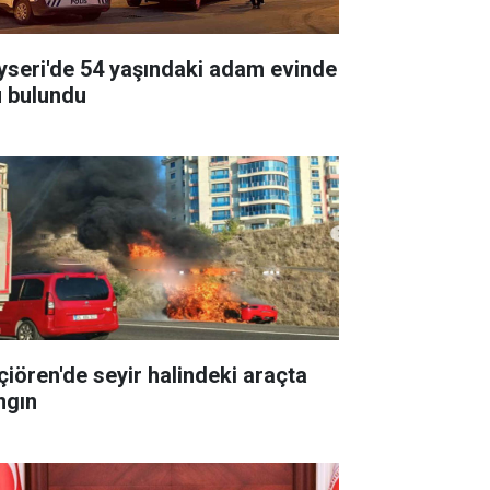
yseri'de 54 yaşındaki adam evinde
ü bulundu
çiören'de seyir halindeki araçta
ngın