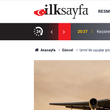
RESMI
vinde ölü bulundu
24
20:37
Keçiöre
Anasayfa
Güncel
İzmir'de uçuşlar ipta