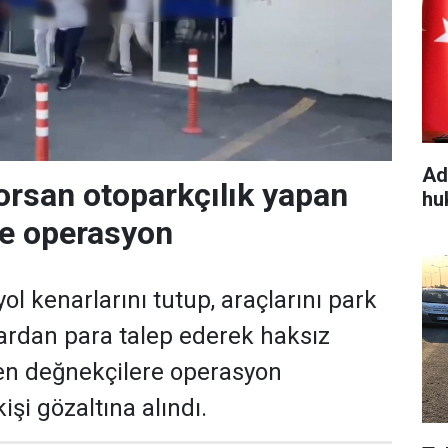
Ad
orsan otoparkçılık yapan
hu
re operasyon
ol kenarlarını tutup, araçlarını park
ardan para talep ederek haksız
en değnekçilere operasyon
işi gözaltına alındı.