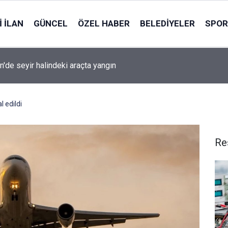
 İLAN
GÜNCEL
ÖZEL HABER
BELEDIYELER
SPOR
n'de seyir halindeki araçta yangın
l edildi
Re