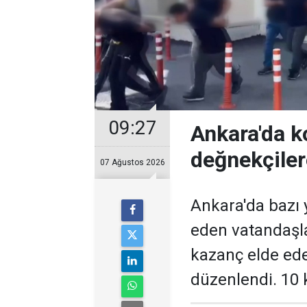
09:27
Ankara'da k
değnekçile
07 Ağustos 2026
Ankara'da bazı y
eden vatandaşl
kazanç elde ed
düzenlendi. 10 k