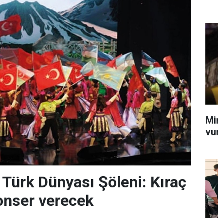
Mi
vu
 Türk Dünyası Şöleni: Kıraç
onser verecek