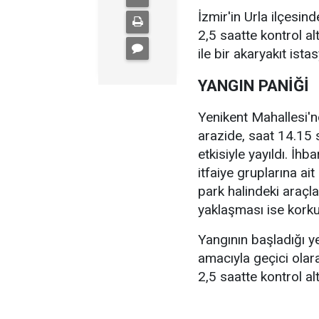
İzmir'in Urla ilçesind
2,5 saatte kontrol alt
ile bir akaryakıt ist
YANGIN PANİĞİ
Yenikent Mahallesi'n
arazide, saat 14.15 s
etkisiyle yayıldı. İh
itfaiye gruplarına ai
park halindeki araçl
yaklaşması ise korku 
Yangının başladığı y
amacıyla geçici olara
2,5 saatte kontrol a