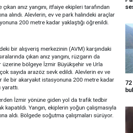
ses
e çıkan anız yangını, itfaiye ekipleri tarafından
ına alındı. Alevlerin, ev ve park halindeki araçlar
asyonuna 200 metre kadar yaklaştığı öğrenildi.
deki bir alışveriş merkezinin (AVM) karşındaki
ıralarında çıkan anız yangını, rüzgarın da
bar üzerine bölgeye İzmir Büyükşehir ve Urla
t çok sayıda arazöz sevk edildi. Alevlerin ev ve
ar ile bir akaryakıt istasyonuna 200 metre kadar
72
yarattı.
bu
erden İzmir yönüne giden yol da trafik tedbir
k kapatıldı. Yangın, ekiplerin yoğun çalışmasıyla
ltına aldı. Bölgede soğutma çalışmaları sürüyor.