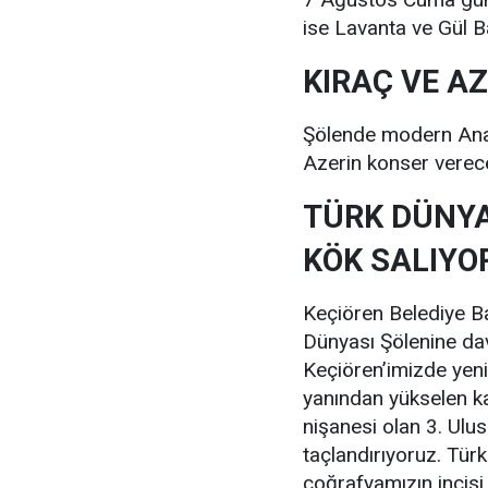
ise Lavanta ve Gül B
KIRAÇ VE A
Şölende modern Anado
Azerin konser verec
TÜRK DÜNYA
KÖK SALIYO
Keçiören Belediye Ba
Dünyası Şölenine dav
Keçiören’imizde yeni
yanından yükselen kar
nişanesi olan 3. Ulus
taçlandırıyoruz. Tür
coğrafyamızın incisi 