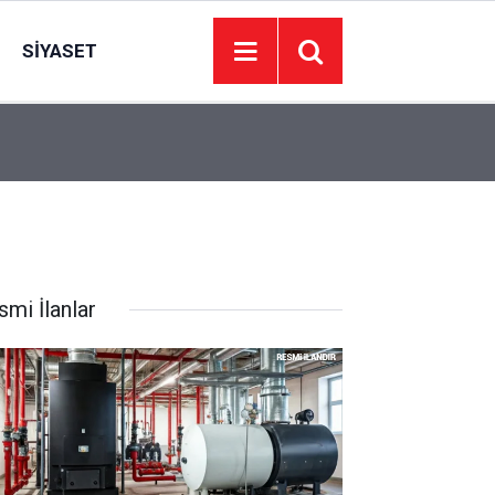
SIYASET
05:24
Nefes borusuna cisim kaçan kadın, Heimlich man
smi İlanlar