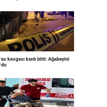
ras kavgası kanlı bitti: Ağabeyini
rdu