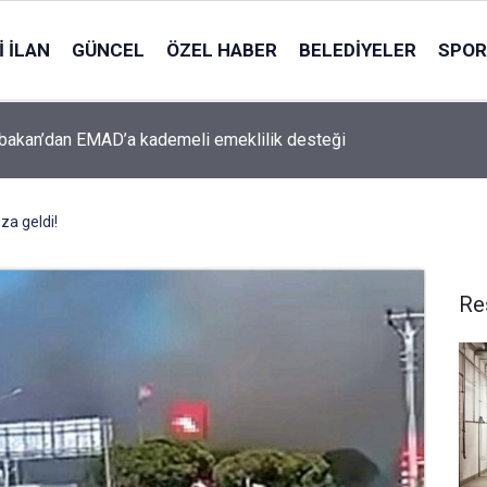
 İLAN
GÜNCEL
ÖZEL HABER
BELEDIYELER
SPOR
rbakan’dan EMAD’a kademeli emeklilik desteği
za geldi!
Re