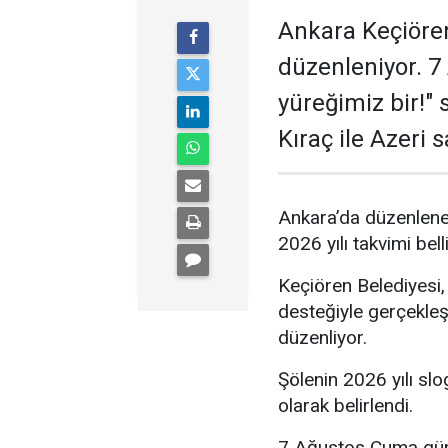
Ankara Keçiören
düzenleniyor. 7 
yüreğimiz bir!"
Kıraç ile Azeri 
Ankara’da düzenlenen
2026 yılı takvimi bell
Keçiören Belediyesi,
desteğiyle gerçekleşt
düzenliyor.
Şölenin 2026 yılı slo
olarak belirlendi.
7 Ağustos Cuma günü