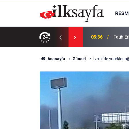
RESMI
 telefonları çekmiyor
24
05:36
Fatih E
Anasayfa
Güncel
İzmir'de yürekler ağ