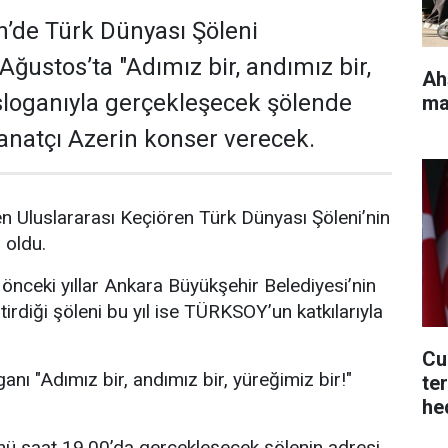
’de Türk Dünyası Şöleni
Ağustos’ta "Adımız bir, andımız bir,
Ah
 sloganıyla gerçekleşecek şölende
ma
sanatçı Azerin konser verecek.
 Uluslararası Keçiören Türk Dünyası Şöleni’nin
i oldu.
 önceki yıllar Ankara Büyükşehir Belediyesi’nin
irdiği şöleni bu yıl ise TÜRKSOY’un katkılarıyla
Cu
ganı "Adımız bir, andımız bir, yüreğimiz bir!"
te
he
ol
 saat 19.00’da gerçekleşecek şölenin adresi