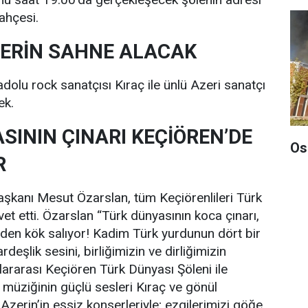
ahçesi.
ZERİN SAHNE ALACAK
lu rock sanatçısı Kıraç ile ünlü Azeri sanatçı
ek.
SININ ÇINARI KEÇİÖREN’DE
Os
R
şkanı Mesut Özarslan, tüm Keçiörenlileri Türk
et etti. Özarslan “Türk dünyasının koca çınarı,
den kök salıyor! Kadim Türk yurdunun dört bir
deşlik sesini, birliğimizin ve dirliğimizin
lararası Keçiören Türk Dünyası Şöleni ile
k müziğinin güçlü sesleri Kıraç ve gönül
Azerin’in eşsiz konserleriyle; ezgilerimizi göğe,