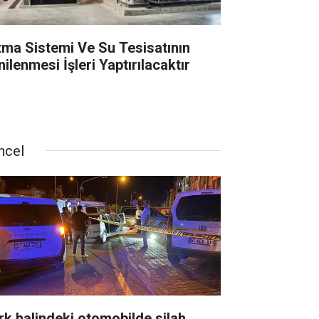
ıtma Sistemi Ve Su Tesisatının
ilenmesi İşleri Yaptırılacaktır
ncel
rk halindeki otomobilde silah