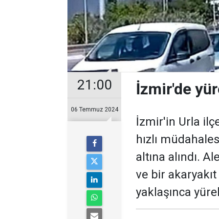
21:00
İzmir'de yür
06 Temmuz 2024
İzmir'in Urla il
hızlı müdahales
altına alındı. Al
ve bir akaryakı
yaklaşınca yürek