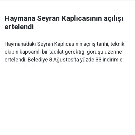
Haymana Seyran Kaplıcasının açılışı
ertelendi
Haymana’daki Seyran Kaplıcasının açılış tarihi, teknik
ekibin kapsamlı bir tadilat gerektiği görüşü üzerine
ertelendi. Belediye 8 Ağustos’ta yüzde 33 indirimle
hizmete başlayacağını duyurmuştu.
Ankara’nın doğal kaynak sularıyla ünlü ilçesi
Haymana’da bulunan ve tadilata alınan tarihi Seyran
Kaplıcasının açılışı ertelendi.
8 AĞUSTOS’TA AÇILACAKTI
Haymana Belediyesi, Seyran Kaplıcasının 2 Ağustos