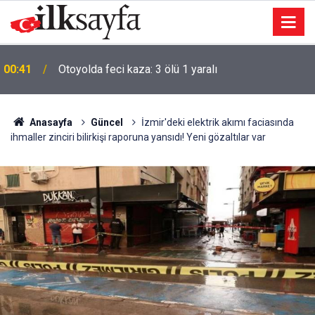
00:41
Otoyolda feci kaza: 3 ölü 1 yaralı
Anasayfa
Güncel
İzmir'deki elektrik akımı faciasında
ihmaller zinciri bilirkişi raporuna yansıdı! Yeni gözaltılar var