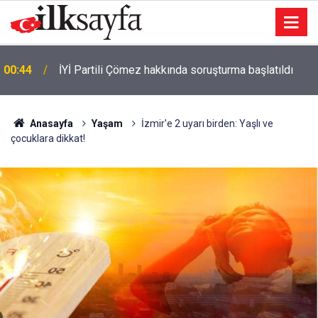
00:41
Otoyolda feci kaza: 3 ölü 1 yaralı
Anasayfa
Yaşam
İzmir'e 2 uyarı birden: Yaşlı ve
çocuklara dikkat!