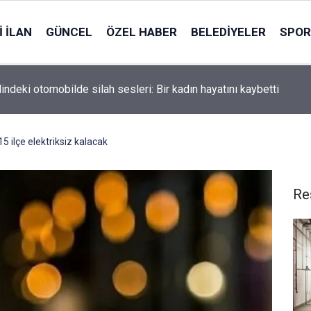
 İLAN
GÜNCEL
ÖZEL HABER
BELEDIYELER
SPOR
indeki otomobilde silah sesleri: Bir kadın hayatını kaybetti
15 ilçe elektriksiz kalacak
Re