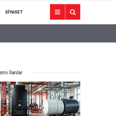
SIYASET
22:49
72 yaşındaki adamın cesedi barajda bulundu
smi İlanlar