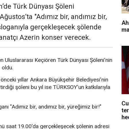
’de Türk Dünyası Şöleni
Ağustos’ta "Adımız bir, andımız bir,
Ah
 sloganıyla gerçekleşecek şölende
ma
sanatçı Azerin konser verecek.
 Uluslararası Keçiören Türk Dünyası Şöleni’nin
i oldu.
 önceki yıllar Ankara Büyükşehir Belediyesi’nin
irdiği şöleni bu yıl ise TÜRKSOY’un katkılarıyla
Cu
ganı "Adımız bir, andımız bir, yüreğimiz bir!"
te
he
ol
 saat 19.00’da gerçekleşecek şölenin adresi