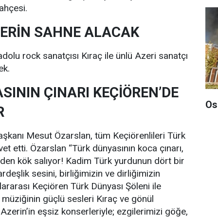
ahçesi.
ZERİN SAHNE ALACAK
lu rock sanatçısı Kıraç ile ünlü Azeri sanatçı
ek.
SININ ÇINARI KEÇİÖREN’DE
Os
R
şkanı Mesut Özarslan, tüm Keçiörenlileri Türk
et etti. Özarslan “Türk dünyasının koca çınarı,
den kök salıyor! Kadim Türk yurdunun dört bir
deşlik sesini, birliğimizin ve dirliğimizin
lararası Keçiören Türk Dünyası Şöleni ile
k müziğinin güçlü sesleri Kıraç ve gönül
Azerin’in eşsiz konserleriyle; ezgilerimizi göğe,