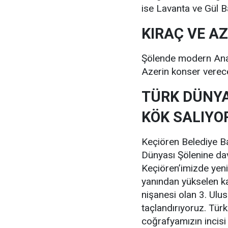
ise Lavanta ve Gül B
KIRAÇ VE A
Şölende modern Anado
Azerin konser verec
TÜRK DÜNYA
KÖK SALIYO
Keçiören Belediye Ba
Dünyası Şölenine dav
Keçiören’imizde yeni
yanından yükselen kar
nişanesi olan 3. Ulus
taçlandırıyoruz. Tür
coğrafyamızın incisi 