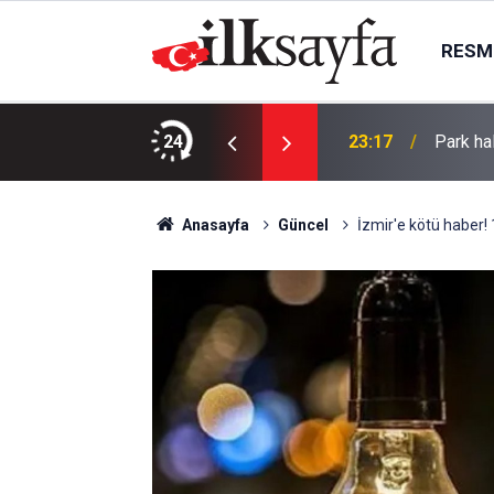
RESMI
TININ YENİLENMESİ İŞLERİ
24
23:17
Park hal
Anasayfa
Güncel
İzmir'e kötü haber! 