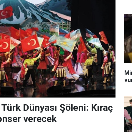
Mi
vu
 Türk Dünyası Şöleni: Kıraç
onser verecek