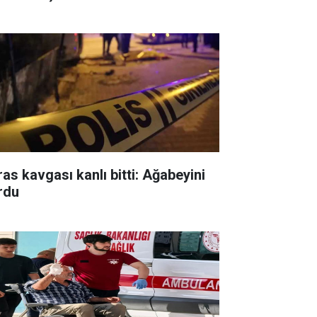
ras kavgası kanlı bitti: Ağabeyini
rdu