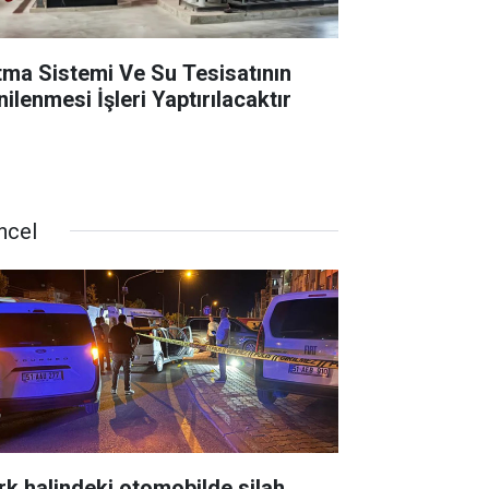
ıtma Sistemi Ve Su Tesisatının
ilenmesi İşleri Yaptırılacaktır
ncel
rk halindeki otomobilde silah